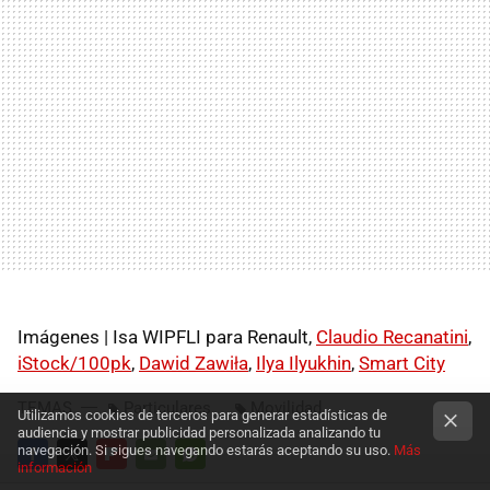
Imágenes | Isa WIPFLI para Renault,
Claudio Recanatini
,
iStock/100pk
,
Dawid Zawiła
,
Ilya Ilyukhin
,
Smart City
TEMAS
Particulares
Movilidad
Utilizamos cookies de terceros para generar estadísticas de
audiencia y mostrar publicidad personalizada analizando tu
navegación. Si sigues navegando estarás aceptando su uso.
Más
información
FACEBOOK
TWITTER
FLIPBOARD
E-
WHATSAPP