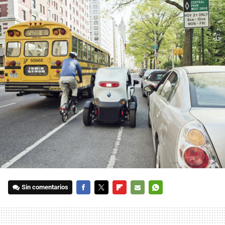
Sin comentarios
FACEBOOK
TWITTER
FLIPBOARD
E-
WHATSAPP
MAIL