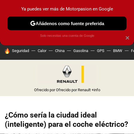
Ya puedes ver más de Motorpasion en Google
MENÚ
NUEVO
Añádenos como fuente preferida
PRUEBAS
COCHES ELÉCTRICOS
OBSERVATORIO
F1
Solo necesitas una cuenta de Google
×
HOY SE HABLA DE
Seguridad
Calor
China
Gasolina
GPS
BMW
F
Ofrecido por Ofrecido por Renault
+info
¿Cómo sería la ciudad ideal
(inteligente) para el coche eléctrico?