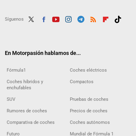
Síguenos
Twit
Fac
Yout
Inst
Tele
RSS
Flip
Tikt
ter
ebo
ube
agra
gra
boar
ok
ok
m
m
d
En Motorpasión hablamos de...
Fórmula1
Coches eléctricos
Coches híbridos y
Compactos
enchufables
SUV
Pruebas de coches
Rumores de coches
Precios de coches
Comparativa de coches
Coches autónomos
Futuro
Mundial de Fórmula 1