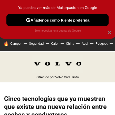
Ya puedes ver más de Motorpasion en Google
PRUEBAS
COCHES ELÉCTRICOS
OBSERVATORIO
F1
Añádenos como fuente preferida
Solo necesitas una cuenta de Google
×
HOY SE HABLA DE
Camper
Seguridad
Calor
China
Audi
Peugeot
Ofrecido por Volvo Cars
+info
Cinco tecnologías que ya muestran
que existe una nueva relación entre
coches y conductores