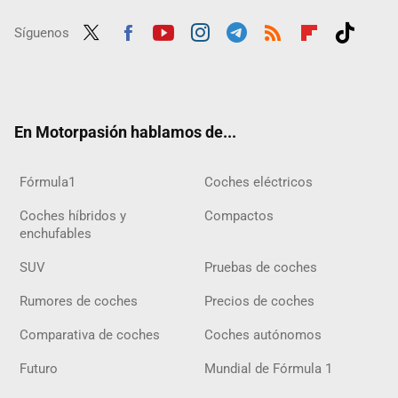
Síguenos
Twit
Fac
Yout
Inst
Tele
RSS
Flip
Tikt
ter
ebo
ube
agra
gra
boar
ok
ok
m
m
d
En Motorpasión hablamos de...
Fórmula1
Coches eléctricos
Coches híbridos y
Compactos
enchufables
SUV
Pruebas de coches
Rumores de coches
Precios de coches
Comparativa de coches
Coches autónomos
Futuro
Mundial de Fórmula 1