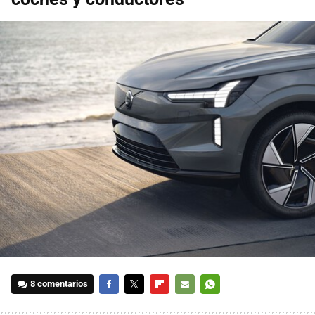
8 comentarios
FACEBOOK
TWITTER
FLIPBOARD
E-
WHATSAPP