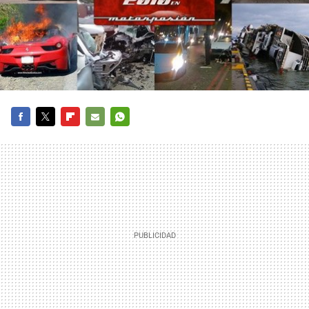
FACEBOOK
TWITTER
FLIPBOARD
E-
WHATSAPP
MAIL