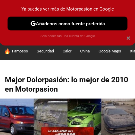
Ya puedes ver más de Motorpasion en Google
PRUEBAS
COCHES ELÉCTRICOS
OBSERVATORIO
F1
Añádenos como fuente preferida
Solo necesitas una cuenta de Google
×
HOY SE HABLA DE
Famosos
Seguridad
Calor
China
Google Maps
Xi
Mejor Dolorpasión: lo mejor de 2010
en Motorpasion