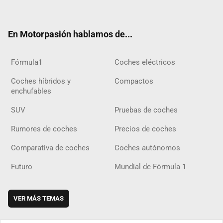
ter
ebo
ube
agra
gra
boar
ok
ok
m
m
d
En Motorpasión hablamos de...
Fórmula1
Coches eléctricos
Coches híbridos y
Compactos
enchufables
SUV
Pruebas de coches
Rumores de coches
Precios de coches
Comparativa de coches
Coches autónomos
Futuro
Mundial de Fórmula 1
VER MÁS TEMAS