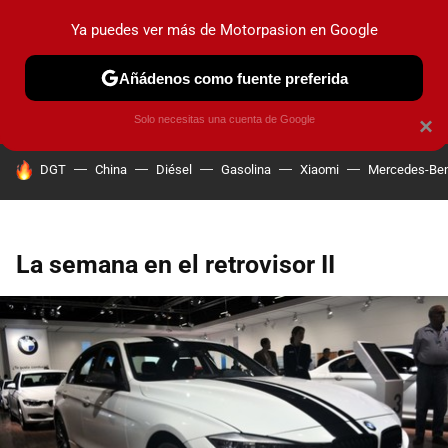
Ya puedes ver más de Motorpasion en Google
PRUEBAS
COCHES ELÉCTRICOS
OBSERVATORIO
F1
Añádenos como fuente preferida
Solo necesitas una cuenta de Google
×
HOY SE HABLA DE
DGT
China
Diésel
Gasolina
Xiaomi
Mercedes-Be
La semana en el retrovisor II