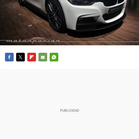
FACEBOOK
TWITTER
FLIPBOARD
E-
WHATSAPP
MAIL