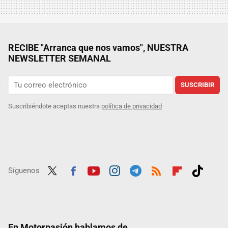
RECIBE "Arranca que nos vamos", NUESTRA
NEWSLETTER SEMANAL
SUSCRIBIR
Suscribiéndote aceptas nuestra
política de privacidad
Síguenos
Twit
Fac
Yout
Inst
Tele
RSS
Flip
Tikt
ter
ebo
ube
agra
gra
boar
ok
ok
m
m
d
En Motorpasión hablamos de...