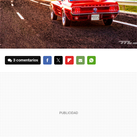
3 comentarios
FACEBOOK
TWITTER
FLIPBOARD
E-
WHATSAPP
MAIL