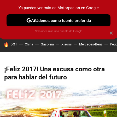
Ya puedes ver más de Motorpasion en Google
PRUEBAS
COCHES ELÉCTRICOS
OBSERVATORIO
F1
Añádenos como fuente preferida
Solo necesitas una cuenta de Google
×
HOY SE HABLA DE
DGT
China
Gasolina
Xiaomi
Mercedes-Benz
Peug
¡Feliz 2017! Una excusa como otra
para hablar del futuro