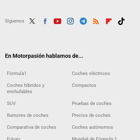
Síguenos
Twit
Fac
Yout
Inst
Tele
RSS
Flip
Tikt
ter
ebo
ube
agra
gra
boar
ok
ok
m
m
d
En Motorpasión hablamos de...
Fórmula1
Coches eléctricos
Coches híbridos y
Compactos
enchufables
SUV
Pruebas de coches
Rumores de coches
Precios de coches
Comparativa de coches
Coches autónomos
Futuro
Mundial de Fórmula 1