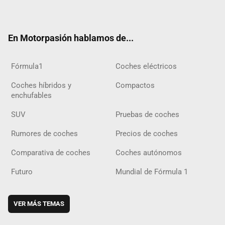
ter
ebo
ube
agra
gra
boar
ok
ok
m
m
d
En Motorpasión hablamos de...
Fórmula1
Coches eléctricos
Coches híbridos y
Compactos
enchufables
SUV
Pruebas de coches
Rumores de coches
Precios de coches
Comparativa de coches
Coches autónomos
Futuro
Mundial de Fórmula 1
VER MÁS TEMAS