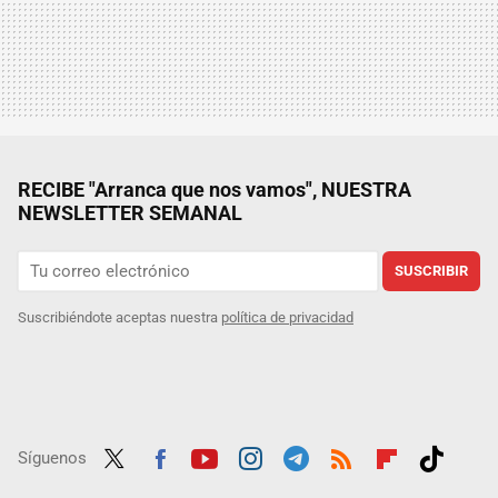
RECIBE "Arranca que nos vamos", NUESTRA
NEWSLETTER SEMANAL
SUSCRIBIR
Suscribiéndote aceptas nuestra
política de privacidad
Síguenos
Twit
Fac
Yout
Inst
Tele
RSS
Flip
Tikt