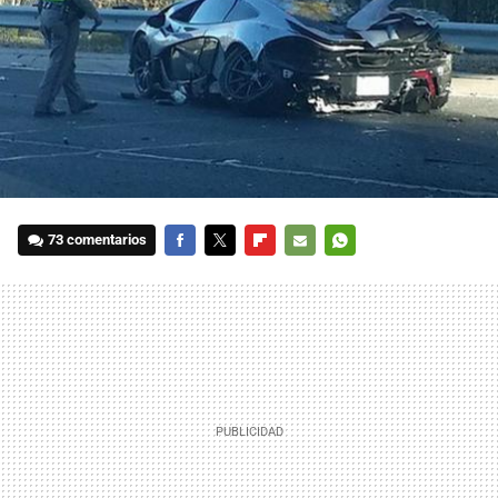
73 comentarios
FACEBOOK
TWITTER
FLIPBOARD
E-
WHATSAPP
MAIL