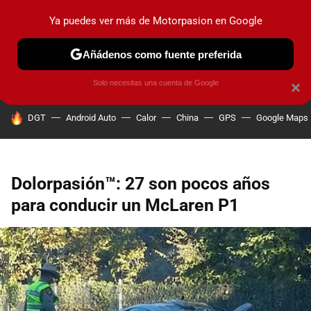
Ya puedes ver más de Motorpasion en Google
PRUEBAS
COCHES ELÉCTRICOS
OBSERVATORIO
F1
Añádenos como fuente preferida
Solo necesitas una cuenta de Google
×
HOY SE HABLA DE
DGT
Android Auto
Calor
China
GPS
Google Maps
Dolorpasión™: 27 son pocos años
para conducir un McLaren P1