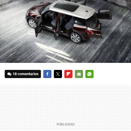
18 comentarios
FACEBOOK
TWITTER
FLIPBOARD
E-
WHATSAPP
MAIL