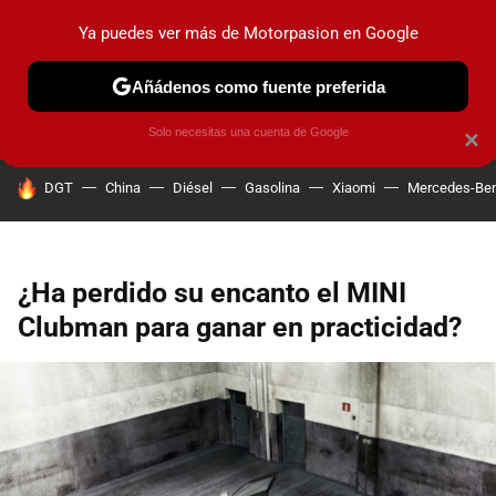
Ya puedes ver más de Motorpasion en Google
PRUEBAS
COCHES ELÉCTRICOS
OBSERVATORIO
F1
Añádenos como fuente preferida
Solo necesitas una cuenta de Google
×
HOY SE HABLA DE
DGT
China
Diésel
Gasolina
Xiaomi
Mercedes-Be
¿Ha perdido su encanto el MINI
Clubman para ganar en practicidad?