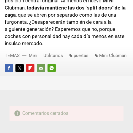
posición central original. Al menos el nuevo MINI
Clubman,
todavía mantiene las dos "split doors" de la
zaga
, que se abren por separado como las de una
furgoneta. ¿Desaparecerán también de cara a la
siguiente generación? Esperemos que no, porque
coches con personalidad hay cada día menos en este
insulso mercado.
TEMAS
Mini
Utilitarios
puertas
Mini Clubman
FACEBOOK
TWITTER
FLIPBOARD
E-
WHATSAPP
MAIL
Comentarios cerrados