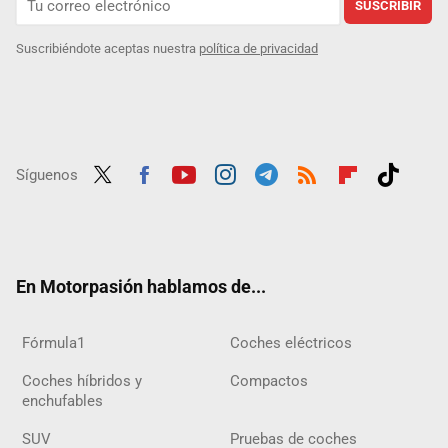
SUSCRIBIR
Suscribiéndote aceptas nuestra
política de privacidad
Síguenos
Twit
Fac
Yout
Inst
Tele
RSS
Flip
Tikt
ter
ebo
ube
agra
gra
boar
ok
ok
m
m
d
En Motorpasión hablamos de...
Fórmula1
Coches eléctricos
Coches híbridos y
Compactos
enchufables
SUV
Pruebas de coches