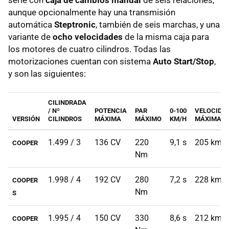
aunque opcionalmente hay una transmisión
automática
Steptronic
, también de seis marchas, y una
variante de
ocho velocidades
de la misma caja para
los motores de cuatro cilindros. Todas las
motorizaciones cuentan con sistema
Auto Start/Stop
,
y son las siguientes:
CILINDRADA
/ Nº
POTENCIA
PAR
0-100
VELOCIDA
VERSIÓN
CILINDROS
MÁXIMA
MÁXIMO
KM/H
MÁXIMA
1.499 / 3
136 CV
220
9,1 s
205 km/
COOPER
Nm
1.998 / 4
192 CV
280
7,2 s
228 km/
COOPER
Nm
S
1.995 / 4
150 CV
330
8,6 s
212 km/
COOPER