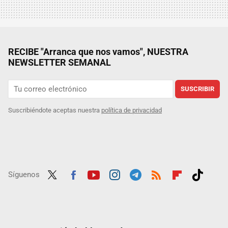
RECIBE "Arranca que nos vamos", NUESTRA
NEWSLETTER SEMANAL
SUSCRIBIR
Suscribiéndote aceptas nuestra
política de privacidad
Síguenos
Twit
Fac
Yout
Inst
Tele
RSS
Flip
Tikt
ter
ebo
ube
agra
gra
boar
ok
ok
m
m
d