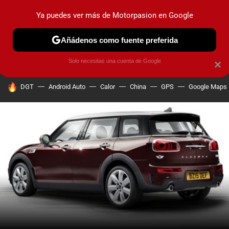
Ya puedes ver más de Motorpasion en Google
PRUEBAS
COCHES ELÉCTRICOS
OBSERVATORIO
F1
Añádenos como fuente preferida
Solo necesitas una cuenta de Google
×
HOY SE HABLA DE
DGT
Android Auto
Calor
China
GPS
Google Maps