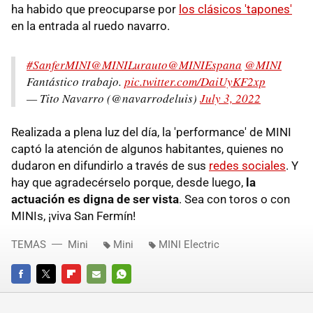
ha habido que preocuparse por
los clásicos 'tapones'
en la entrada al ruedo navarro.
#SanferMINI
@MINILurauto
@MINIEspana
@MINI
Fantástico trabajo.
pic.twitter.com/DaiUyKF2xp
— Tito Navarro (@navarrodeluis)
July 3, 2022
Realizada a plena luz del día, la 'performance' de MINI
captó la atención de algunos habitantes, quienes no
dudaron en difundirlo a través de sus
redes sociales
. Y
hay que agradecérselo porque, desde luego,
la
actuación es digna de ser vista
. Sea con toros o con
MINIs, ¡viva San Fermín!
TEMAS
Mini
Mini
MINI Electric
FACEBOOK
TWITTER
FLIPBOARD
E-
WHATSAPP
MAIL