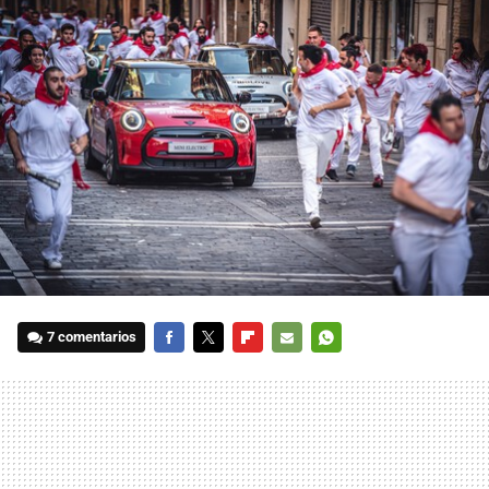
7 comentarios
FACEBOOK
TWITTER
FLIPBOARD
E-
WHATSAPP
MAIL