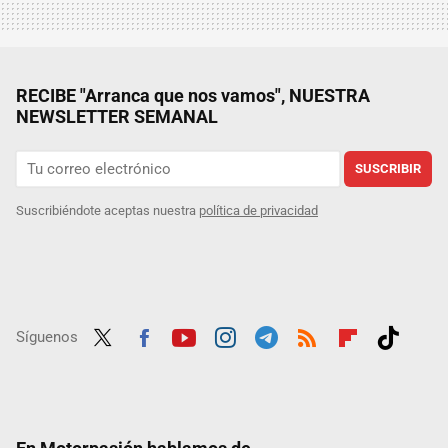
RECIBE "Arranca que nos vamos", NUESTRA
NEWSLETTER SEMANAL
SUSCRIBIR
Suscribiéndote aceptas nuestra
política de privacidad
Síguenos
Twit
Fac
Yout
Inst
Tele
RSS
Flip
Tikt
ter
ebo
ube
agra
gra
boar
ok
ok
m
m
d