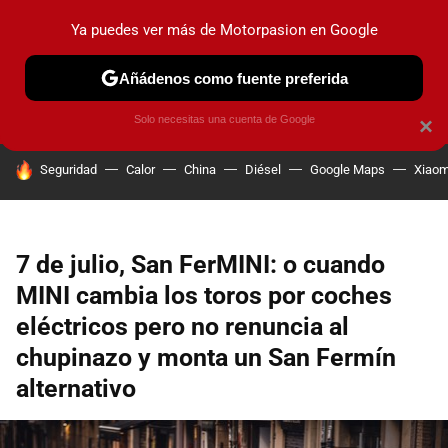
Ya puedes ver más de Motorpasion en Google
PRUEBAS
COCHES ELÉCTRICOS
OBSERVATORIO
F1
Añádenos como fuente preferida
Solo necesitas una cuenta de Google
×
HOY SE HABLA DE
Seguridad
Calor
China
Diésel
Google Maps
Xiaom
7 de julio, San FerMINI: o cuando
MINI cambia los toros por coches
eléctricos pero no renuncia al
chupinazo y monta un San Fermín
alternativo