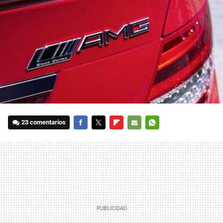
23 comentarios
FACEBOOK
TWITTER
FLIPBOARD
E-
WHATSAPP
MAIL