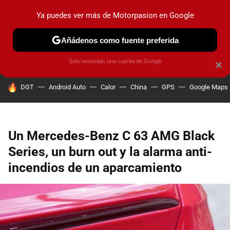
Ya puedes ver más de Motorpasion en Google
PRUEBAS
COCHES ELÉCTRICOS
OBSERVATORIO
F1
Añádenos como fuente preferida
Solo necesitas una cuenta de Google
×
HOY SE HABLA DE
DGT
Android Auto
Calor
China
GPS
Google Maps
Un Mercedes-Benz C 63 AMG Black
Series, un burn out y la alarma anti-
incendios de un aparcamiento