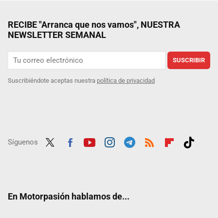
RECIBE "Arranca que nos vamos", NUESTRA
NEWSLETTER SEMANAL
SUSCRIBIR
Suscribiéndote aceptas nuestra
política de privacidad
Síguenos
Twit
Fac
Yout
Inst
Tele
RSS
Flip
Tikt
ter
ebo
ube
agra
gra
boar
ok
ok
m
m
d
En Motorpasión hablamos de...