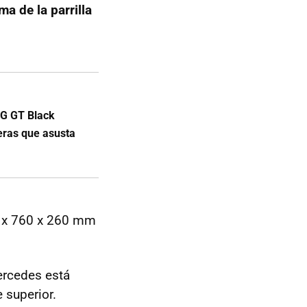
a de la parrilla
MG GT Black
reras que asusta
0 x 760 x 260 mm
ercedes está
 superior.