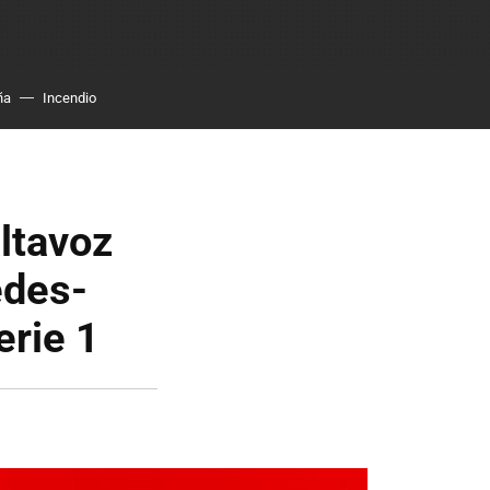
ña
Incendio
altavoz
edes-
rie 1