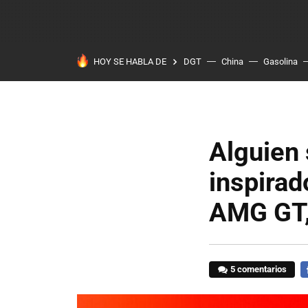
HOY SE HABLA DE
DGT
China
Gasolina
Alguien 
inspirad
AMG GT,
5 comentarios
F