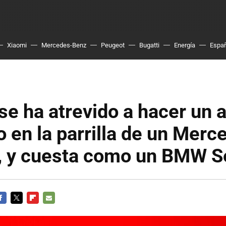
Xiaomi
Mercedes-Benz
Peugeot
Bugatti
Energía
Espa
se ha atrevido a hacer un 
o en la parrilla de un Merc
 y cuesta como un BMW Se
ACEBOOK
TWITTER
FLIPBOARD
E-
MAIL