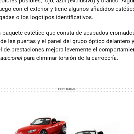
 colores posibles, rojo, azul (exclusivo) y blanco. Al
juego con el exterior y tiene algunos añadidos estéti
gadas o los logotipos identificativos.
 paquete estético que consta de acabados cromados e
s de las puertas y el panel del grupo óptico delantero y
vel de prestaciones mejora levemente el comportamien
 adicional
para eliminar torsión de la carrocería.