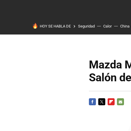
HOY SE HABLA DE
Seguridad
Calor
China
Mazda MX
Salón de
FACEBOOK
TWITTER
FLIPBOARD
E-
MAIL