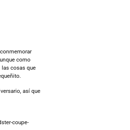
ra conmemorar
 aunque como
 las cosas que
equeñito.
versario, así que
ster-coupe-