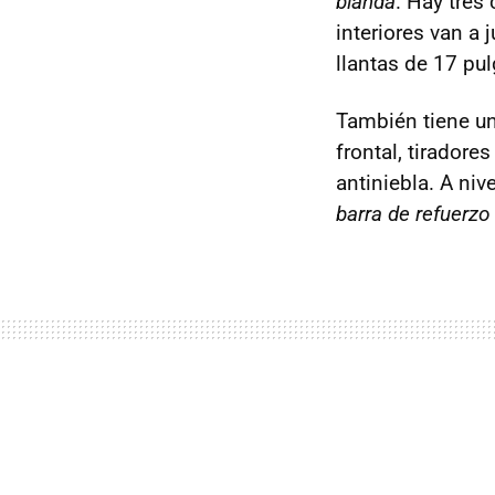
blanda
. Hay tres
interiores van a 
llantas de 17 pul
También tiene un
frontal, tiradore
antiniebla. A ni
barra de refuerzo