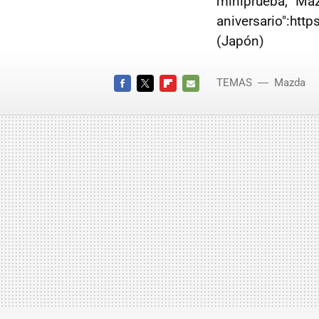
miniprueba, "Ma
aniversario":ht
(Japón)
TEMAS
Mazda
FACEBOOK
TWITTER
FLIPBOARD
E-
MAIL