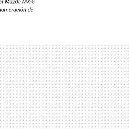
ter
Mazda MX-5
numeración de