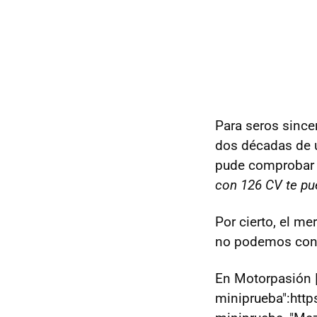
Para seros since
dos décadas de 
pude comprobar p
con 126 CV te pue
Por cierto, el me
no podemos cons
En Motorpasión 
miniprueba":htt