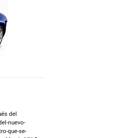
ués del
el-nuevo-
ro-que-se-