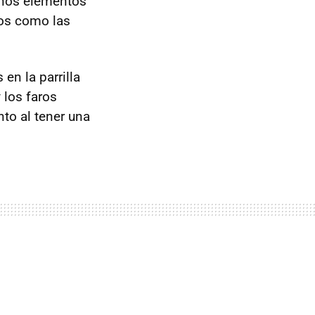
gunos elementos
cos como las
n la parrilla
 los faros
to al tener una