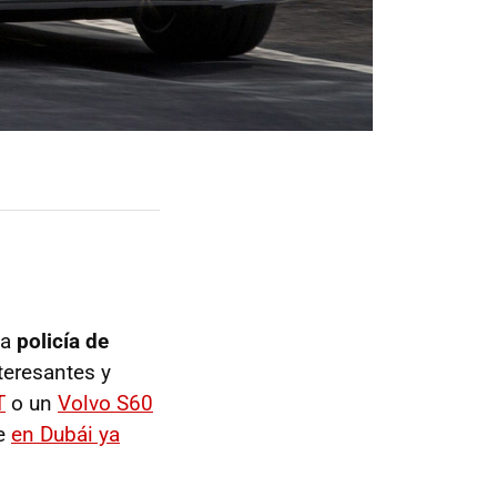
la
policía de
teresantes y
T
o un
Volvo S60
ue
en Dubái ya