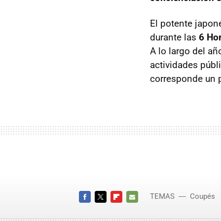
El potente japon
durante las
6 Hor
A lo largo del a
actividades públi
corresponde un 
TEMAS
Coupés
FACEBOOK
TWITTER
FLIPBOARD
E-
MAIL