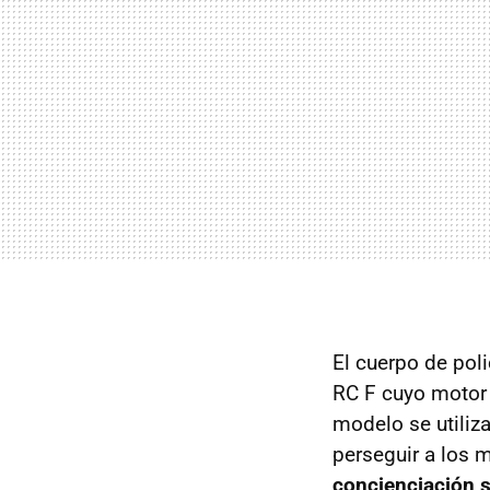
El cuerpo de pol
RC F cuyo moto
modelo se utiliz
perseguir a los 
concienciación s