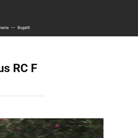
mania
Bugatti
xus RC F