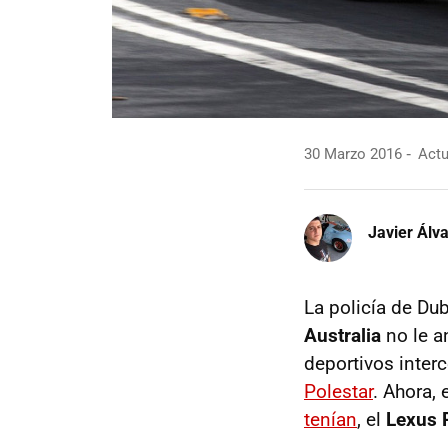
30 Marzo 2016
Actua
Javier Álv
La policía de Du
Australia
no le a
deportivos inter
Polestar
. Ahora,
tenían
, el
Lexus 