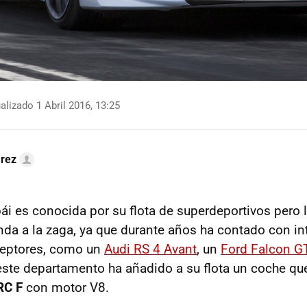
lizado 1 Abril 2016, 13:25
arez
bái es conocida por su flota de superdeportivos pero 
nda a la zaga, ya que durante años ha contado con in
ceptores, como un
Audi RS 4 Avant
, un
Ford Falcon G
 este departamento ha añadido a su flota un coche q
RC F
con motor V8.