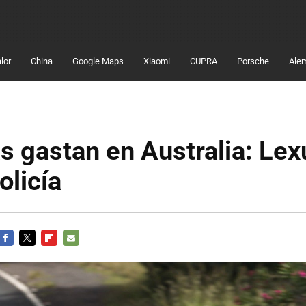
lor
China
Google Maps
Xiaomi
CUPRA
Porsche
Ale
as gastan en Australia: Le
olicía
FACEBOOK
TWITTER
FLIPBOARD
E-
MAIL