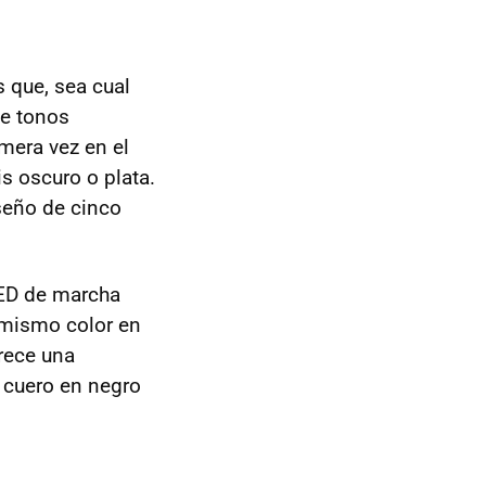
 que, sea cual
de tonos
imera vez en el
is oscuro o plata.
seño de cinco
LED de marcha
l mismo color en
frece una
y cuero en negro