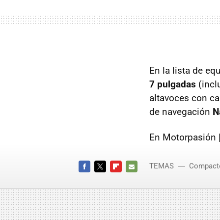
En la lista de e
7 pulgadas
(incl
altavoces con c
de navegación
N
En Motorpasión 
TEMAS
Compact
FACEBOOK
TWITTER
FLIPBOARD
E-
MAIL