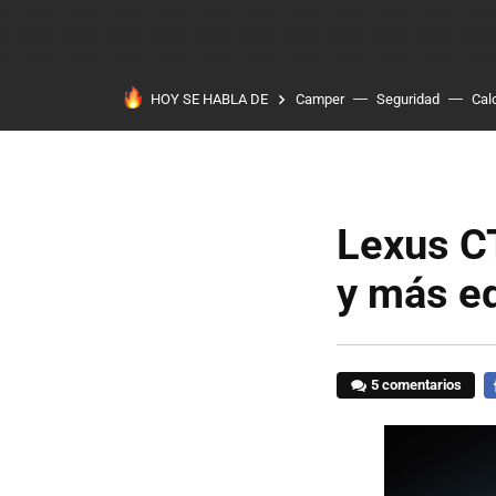
HOY SE HABLA DE
Camper
Seguridad
Cal
Lexus CT
y más e
5 comentarios
F