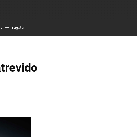
ia
Bugatti
atrevido