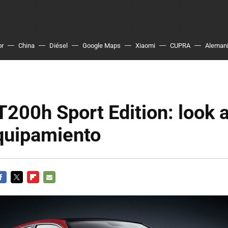
or
China
Diésel
Google Maps
Xiaomi
CUPRA
Aleman
200h Sport Edition: look 
quipamiento
ACEBOOK
TWITTER
FLIPBOARD
E-
MAIL