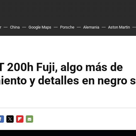
r
China
Google Maps
Porsche
Alemania
Aston Martin
 200h Fuji, algo más de
ento y detalles en negro 
ACEBOOK
TWITTER
FLIPBOARD
E-
MAIL