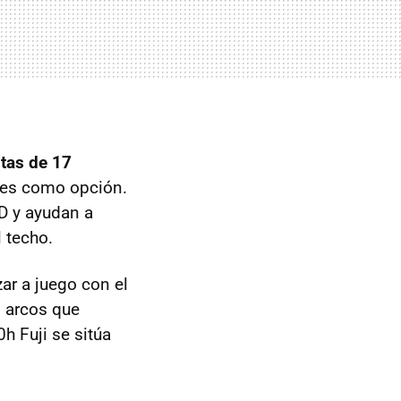
ntas de 17
bles como opción.
ED y ayudan a
 techo.
ar a juego con el
s arcos que
0h Fuji se sitúa