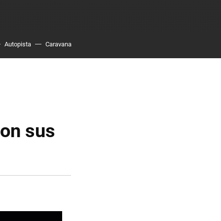
Autopista
Caravana
son sus