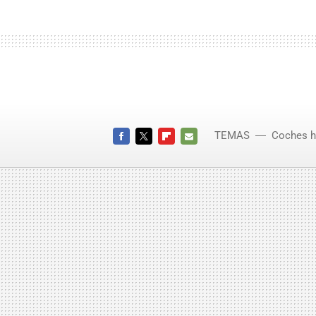
TEMAS
Coches h
FACEBOOK
TWITTER
FLIPBOARD
E-
MAIL