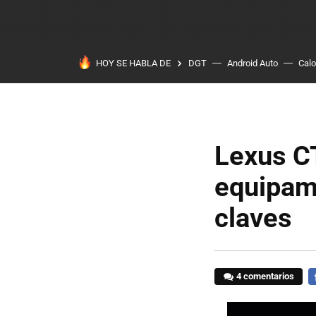
HOY SE HABLA DE
DGT
Android Auto
Calo
Lexus CT
equipami
claves
4 comentarios
F