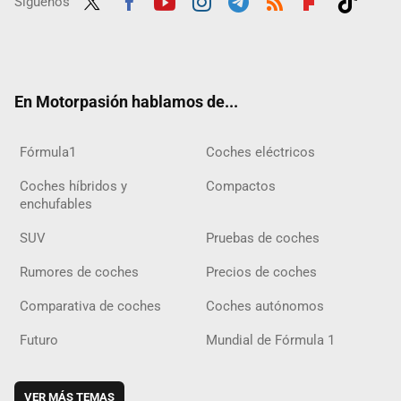
Síguenos
Twit
Fac
Yout
Inst
Tele
RSS
Flip
Tikt
ter
ebo
ube
agra
gra
boar
ok
ok
m
m
d
En Motorpasión hablamos de...
Fórmula1
Coches eléctricos
Coches híbridos y
Compactos
enchufables
SUV
Pruebas de coches
Rumores de coches
Precios de coches
Comparativa de coches
Coches autónomos
Futuro
Mundial de Fórmula 1
VER MÁS TEMAS