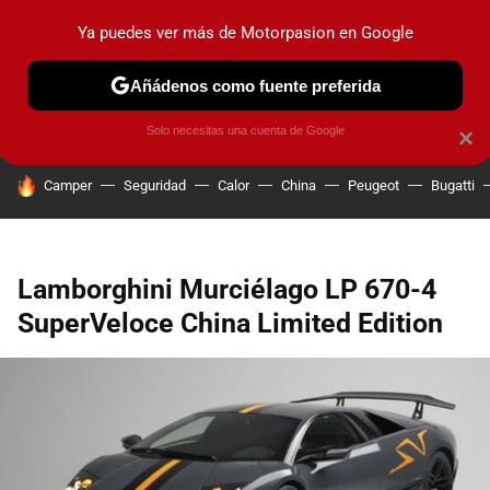
Ya puedes ver más de Motorpasion en Google
PRUEBAS
COCHES ELÉCTRICOS
OBSERVATORIO
F1
Añádenos como fuente preferida
Solo necesitas una cuenta de Google
×
HOY SE HABLA DE
Camper
Seguridad
Calor
China
Peugeot
Bugatti
Lamborghini Murciélago LP 670-4
SuperVeloce China Limited Edition