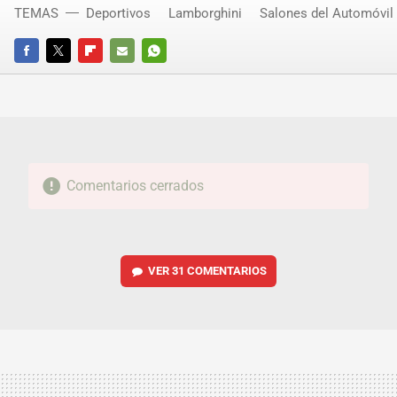
TEMAS
Deportivos
Lamborghini
Salones del Automóvil
FACEBOOK
TWITTER
FLIPBOARD
E-
WHATSAPP
MAIL
Comentarios cerrados
VER
31 COMENTARIOS