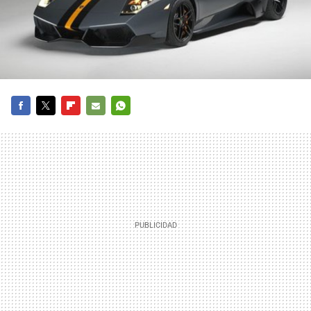
FACEBOOK
TWITTER
FLIPBOARD
E-
WHATSAPP
MAIL