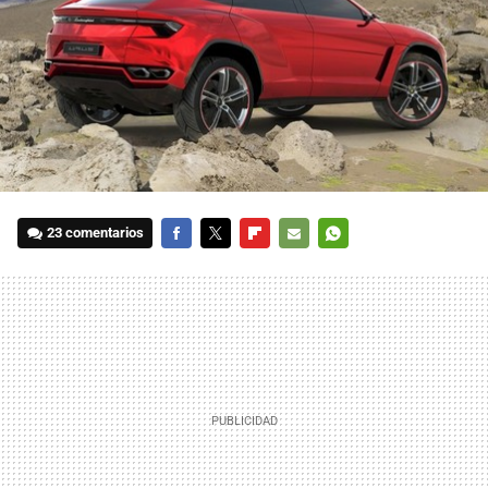
23 comentarios
FACEBOOK
TWITTER
FLIPBOARD
E-
WHATSAPP
MAIL