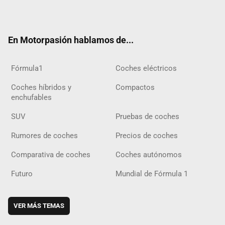
ter
ebo
ube
agra
gra
boar
ok
ok
m
m
d
En Motorpasión hablamos de...
Fórmula1
Coches eléctricos
Coches híbridos y
Compactos
enchufables
SUV
Pruebas de coches
Rumores de coches
Precios de coches
Comparativa de coches
Coches autónomos
Futuro
Mundial de Fórmula 1
VER MÁS TEMAS