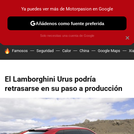
Ya puedes ver más de Motorpasion en Google
PRUEBAS
COCHES ELÉCTRICOS
OBSERVATORIO
F1
Añádenos como fuente preferida
Solo necesitas una cuenta de Google
×
HOY SE HABLA DE
Famosos
Seguridad
Calor
China
Google Maps
Xi
El Lamborghini Urus podría
retrasarse en su paso a producción