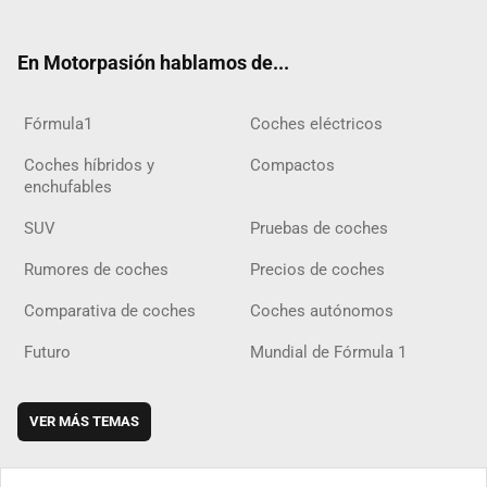
ter
ebo
ube
agra
gra
boar
ok
ok
m
m
d
En Motorpasión hablamos de...
Fórmula1
Coches eléctricos
Coches híbridos y
Compactos
enchufables
SUV
Pruebas de coches
Rumores de coches
Precios de coches
Comparativa de coches
Coches autónomos
Futuro
Mundial de Fórmula 1
VER MÁS TEMAS