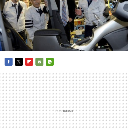
FACEBOOK
TWITTER
FLIPBOARD
E-
WHATSAPP
MAIL