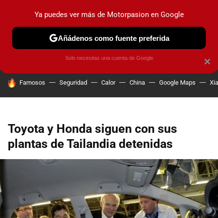
Ya puedes ver más de Motorpasion en Google
PRUEBAS
COCHES ELÉCTRICOS
OBSERVATORIO
F1
Añádenos como fuente preferida
Solo necesitas una cuenta de Google
×
HOY SE HABLA DE
Famosos
Seguridad
Calor
China
Google Maps
Xi
Toyota y Honda siguen con sus
plantas de Tailandia detenidas