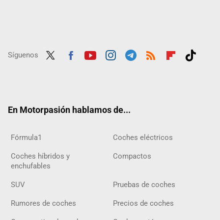
Síguenos
Twit
Fac
Yout
Inst
Tele
RSS
Flip
Tikt
ter
ebo
ube
agra
gra
boar
ok
ok
m
m
d
En Motorpasión hablamos de...
Fórmula1
Coches eléctricos
Coches híbridos y
Compactos
enchufables
SUV
Pruebas de coches
Rumores de coches
Precios de coches