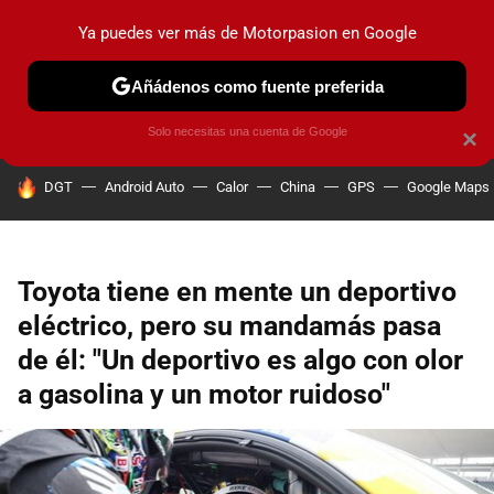
Ya puedes ver más de Motorpasion en Google
PRUEBAS
COCHES ELÉCTRICOS
OBSERVATORIO
F1
Añádenos como fuente preferida
Solo necesitas una cuenta de Google
×
HOY SE HABLA DE
DGT
Android Auto
Calor
China
GPS
Google Maps
Toyota tiene en mente un deportivo
eléctrico, pero su mandamás pasa
de él: "Un deportivo es algo con olor
a gasolina y un motor ruidoso"