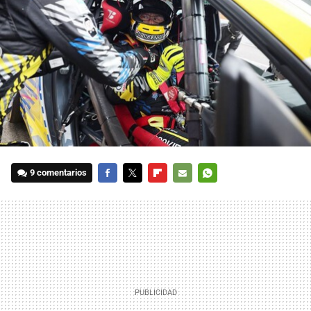
9 comentarios
FACEBOOK
TWITTER
FLIPBOARD
E-
WHATSAPP
MAIL