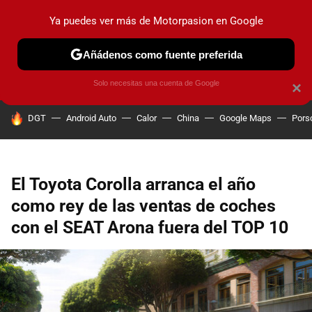
Ya puedes ver más de Motorpasion en Google
PRUEBAS
COCHES ELÉCTRICOS
OBSERVATORIO
F1
Añádenos como fuente preferida
Solo necesitas una cuenta de Google
×
HOY SE HABLA DE
DGT
Android Auto
Calor
China
Google Maps
Pors
El Toyota Corolla arranca el año
como rey de las ventas de coches
con el SEAT Arona fuera del TOP 10