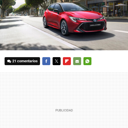
21 comentarios
FACEBOOK
TWITTER
FLIPBOARD
E-
WHATSAPP
MAIL