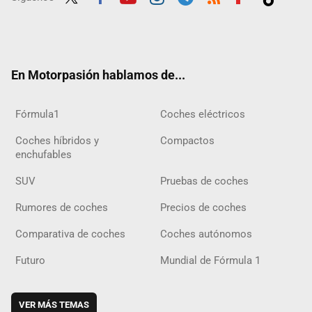
Twit
Fac
Yout
Inst
Tele
RSS
Flip
Tikt
ter
ebo
ube
agra
gra
boar
ok
ok
m
m
d
En Motorpasión hablamos de...
Fórmula1
Coches eléctricos
Coches híbridos y
Compactos
enchufables
SUV
Pruebas de coches
Rumores de coches
Precios de coches
Comparativa de coches
Coches autónomos
Futuro
Mundial de Fórmula 1
VER MÁS TEMAS