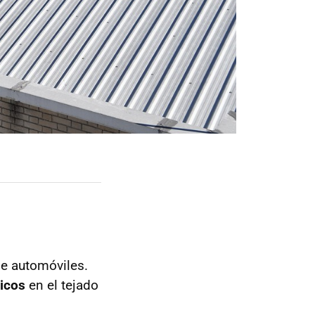
de automóviles.
icos
en el tejado