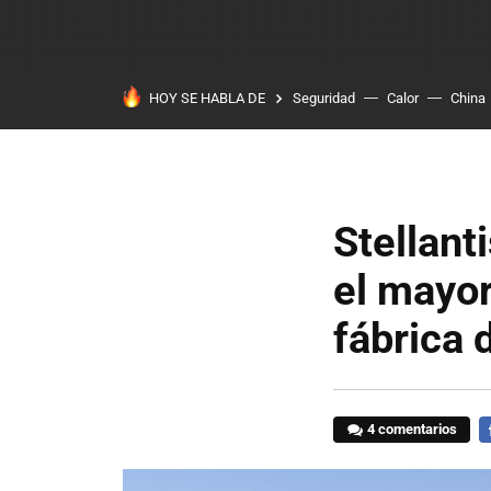
HOY SE HABLA DE
Seguridad
Calor
China
Stellant
el mayor
fábrica 
4 comentarios
F