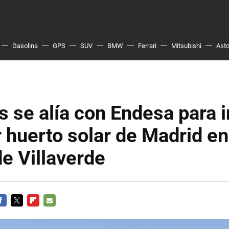
Gasolina
GPS
SUV
BMW
Ferrari
Mitsubishi
Asto
is se alía con Endesa para i
 huerto solar de Madrid en
de Villaverde
ACEBOOK
TWITTER
FLIPBOARD
E-
MAIL