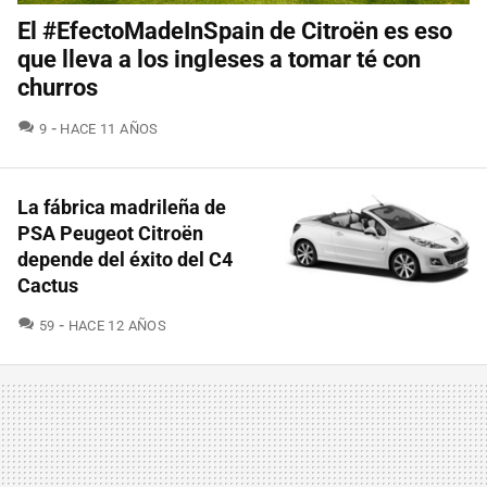
El #EfectoMadeInSpain de Citroën es eso
que lleva a los ingleses a tomar té con
churros
COMENTARIOS
9
HACE 11 AÑOS
La fábrica madrileña de
PSA Peugeot Citroën
depende del éxito del C4
Cactus
COMENTARIOS
59
HACE 12 AÑOS