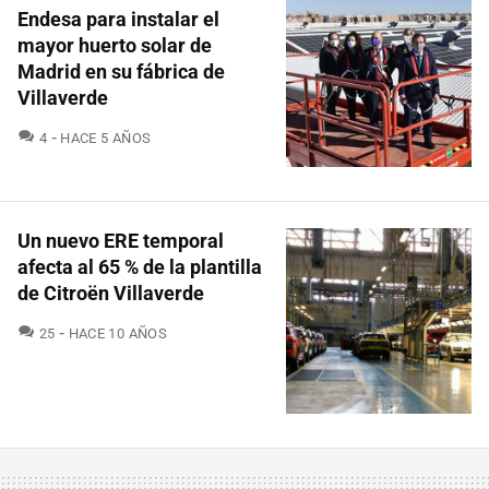
Endesa para instalar el
mayor huerto solar de
Madrid en su fábrica de
Villaverde
COMENTARIOS
4
HACE 5 AÑOS
Un nuevo ERE temporal
afecta al 65 % de la plantilla
de Citroën Villaverde
COMENTARIOS
25
HACE 10 AÑOS