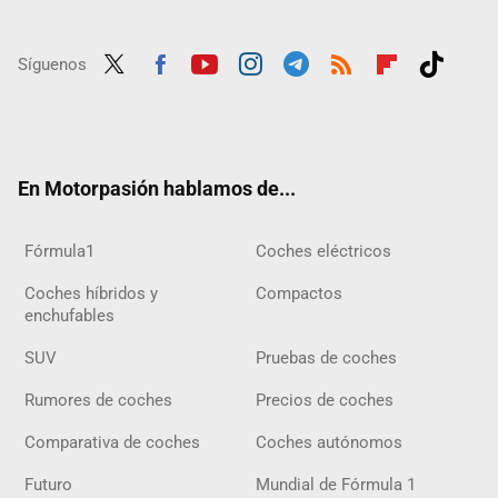
Síguenos
Twit
Fac
Yout
Inst
Tele
RSS
Flip
Tikt
ter
ebo
ube
agra
gra
boar
ok
ok
m
m
d
En Motorpasión hablamos de...
Fórmula1
Coches eléctricos
Coches híbridos y
Compactos
enchufables
SUV
Pruebas de coches
Rumores de coches
Precios de coches
Comparativa de coches
Coches autónomos
Futuro
Mundial de Fórmula 1