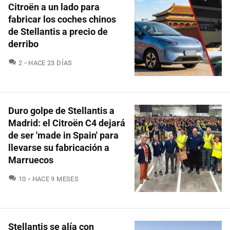
Citroën a un lado para
fabricar los coches chinos
de Stellantis a precio de
derribo
COMENTARIOS
2
HACE 23 DÍAS
Duro golpe de Stellantis a
Madrid: el Citroën C4 dejará
de ser 'made in Spain' para
llevarse su fabricación a
Marruecos
COMENTARIOS
10
HACE 9 MESES
Stellantis se alía con