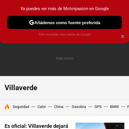
Ya puedes ver más de Motorpasion en Google
PRUEBAS
COCHES ELÉCTRICOS
OBSERVATORIO
F1
Añádenos como fuente preferida
Solo necesitas una cuenta de Google
×
Villaverde
HOY SE HABLA DE
Seguridad
Calor
China
Gasolina
GPS
BMW
F
Es oficial: Villaverde dejará