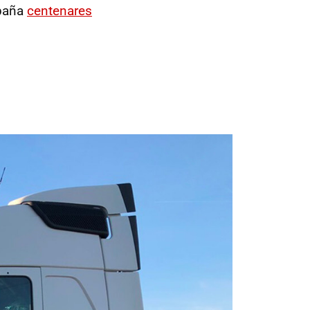
spaña
centenares