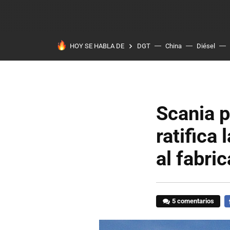
HOY SE HABLA DE
DGT
China
Diésel
Scania p
ratifica
al fabri
5 comentarios
F