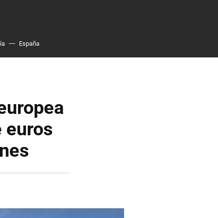
ía
España
a europea
e euros
ones