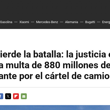
Gasolina
Xiaomi
Mercedes-Benz
Alemania
Bugatti
Energ
ierde la batalla: la justici
 la multa de 880 millones d
cante por el cártel de cami
ACEBOOK
TWITTER
FLIPBOARD
E-
MAIL