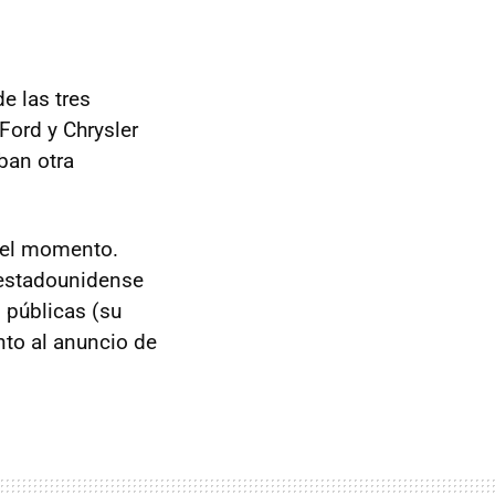
e las tres
ord y Chrysler
ban otra
 el momento.
 estadounidense
 públicas (su
to al anuncio de