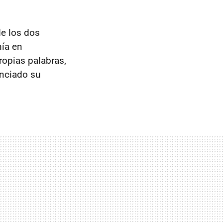
de los dos
nía en
opias palabras,
unciado su