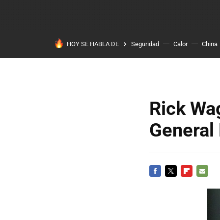
HOY SE HABLA DE
Seguridad
Calor
China
Rick Wa
General
FACEBOOK
TWITTER
FLIPBOARD
E-
MAIL