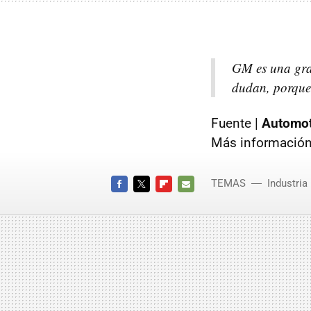
GM es una gra
dudan, porque 
Fuente |
Automot
Más información
TEMAS
Industria
FACEBOOK
TWITTER
FLIPBOARD
E-
MAIL