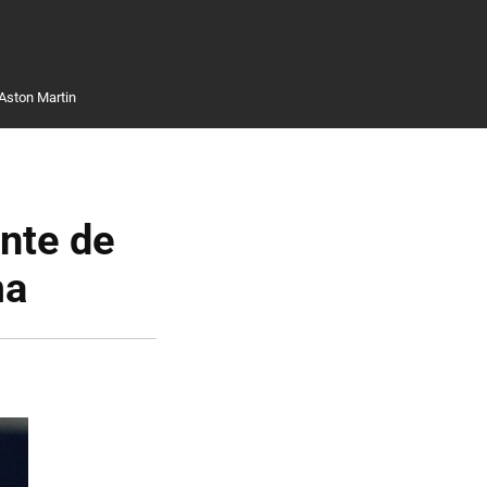
Aston Martin
nte de
ma