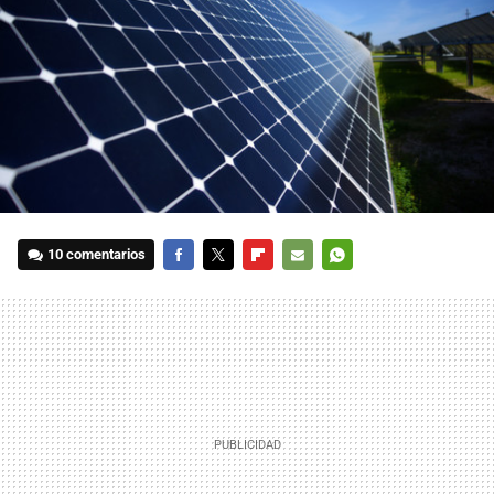
10 comentarios
FACEBOOK
TWITTER
FLIPBOARD
E-
WHATSAPP
MAIL