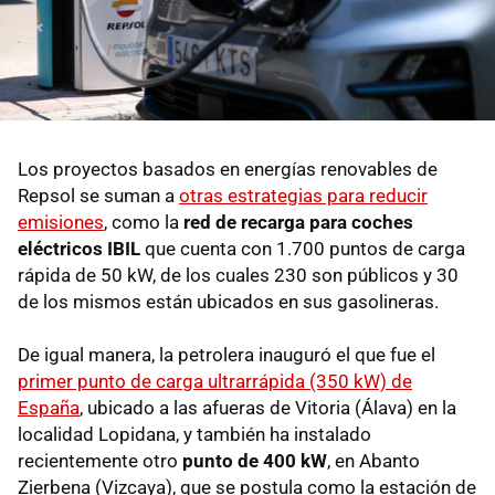
Los proyectos basados en energías renovables de
Repsol se suman a
otras estrategias para reducir
emisiones
, como la
red de recarga para coches
eléctricos IBIL
que cuenta con 1.700 puntos de carga
rápida de 50 kW, de los cuales 230 son públicos y 30
de los mismos están ubicados en sus gasolineras.
De igual manera, la petrolera inauguró el que fue el
primer punto de carga ultrarrápida (350 kW) de
España
, ubicado a las afueras de Vitoria (Álava) en la
localidad Lopidana, y también ha instalado
recientemente otro
punto de 400 kW
, en Abanto
Zierbena (Vizcaya), que se postula como la estación de