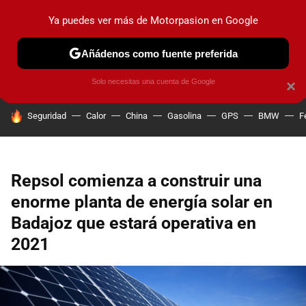
Ya puedes ver más de Motorpasion en Google
PRUEBAS
COCHES ELÉCTRICOS
OBSERVATORIO
F1
Añádenos como fuente preferida
Solo necesitas una cuenta de Google
×
HOY SE HABLA DE
Seguridad
Calor
China
Gasolina
GPS
BMW
F
Repsol comienza a construir una
enorme planta de energía solar en
Badajoz que estará operativa en
2021