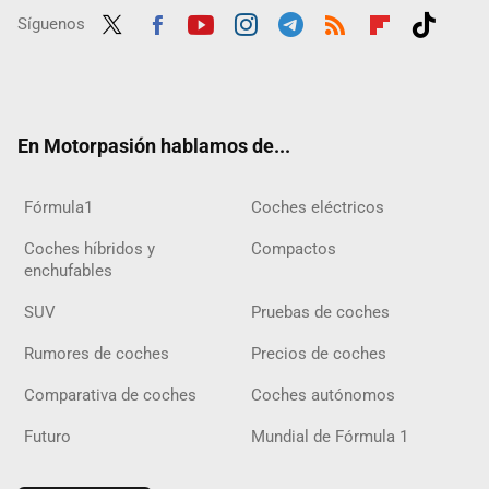
Síguenos
Twit
Fac
Yout
Inst
Tele
RSS
Flip
Tikt
ter
ebo
ube
agra
gra
boar
ok
ok
m
m
d
En Motorpasión hablamos de...
Fórmula1
Coches eléctricos
Coches híbridos y
Compactos
enchufables
SUV
Pruebas de coches
Rumores de coches
Precios de coches
Comparativa de coches
Coches autónomos
Futuro
Mundial de Fórmula 1