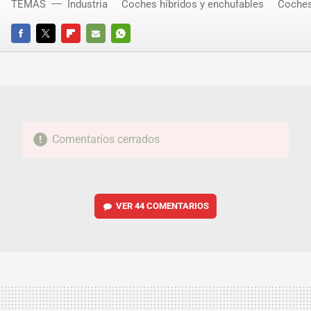
TEMAS
Industria
Coches híbridos y enchufables
Coches
FACEBOOK
TWITTER
FLIPBOARD
E-
WHATSAPP
MAIL
Comentarios cerrados
VER
44 COMENTARIOS