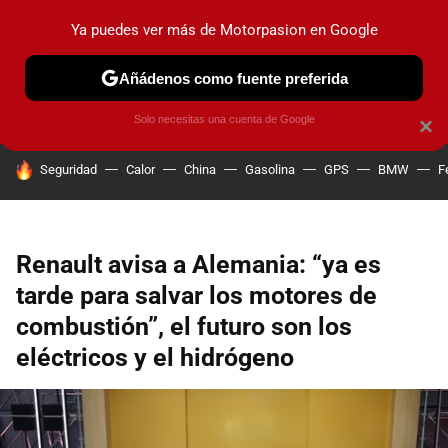
Ya puedes ver más de Motorpasion en Google
PRUEBAS
COCHES ELÉCTRICOS
OBSERVATORIO
F1
Añádenos como fuente preferida
Solo necesitas una cuenta de Google
×
HOY SE HABLA DE
Seguridad
Calor
China
Gasolina
GPS
BMW
F
Renault avisa a Alemania: “ya es
tarde para salvar los motores de
combustión”, el futuro son los
eléctricos y el hidrógeno