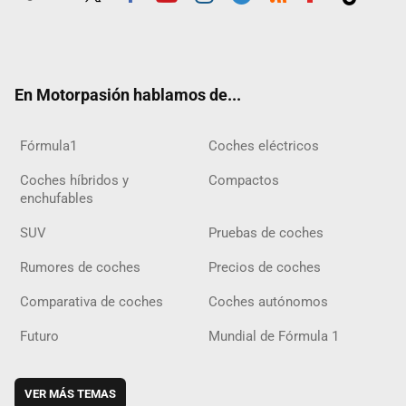
Twit
Fac
Yout
Inst
Tele
RSS
Flip
Tikt
ter
ebo
ube
agra
gra
boar
ok
ok
m
m
d
En Motorpasión hablamos de...
Fórmula1
Coches eléctricos
Coches híbridos y
Compactos
enchufables
SUV
Pruebas de coches
Rumores de coches
Precios de coches
Comparativa de coches
Coches autónomos
Futuro
Mundial de Fórmula 1
VER MÁS TEMAS