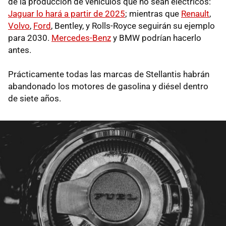
de la producción de vehículos que no sean eléctricos:
Jaguar lo hará a partir de 2025
; mientras que
Renault
,
Volvo
,
Ford
, Bentley, y Rolls-Royce seguirán su ejemplo
para 2030.
Mercedes-Benz
y BMW podrían hacerlo
antes.
Prácticamente todas las marcas de Stellantis habrán
abandonado los motores de gasolina y diésel dentro
de siete años.