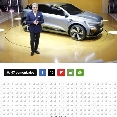
47 comentarios
FACEBOOK
TWITTER
FLIPBOARD
E-
WHATSAPP
MAIL