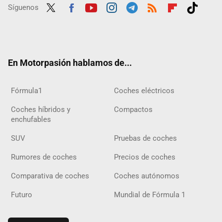
Síguenos
Twit
Fac
Yout
Inst
Tele
RSS
Flip
Tikt
ter
ebo
ube
agra
gra
boar
ok
ok
m
m
d
En Motorpasión hablamos de...
Fórmula1
Coches eléctricos
Coches híbridos y
Compactos
enchufables
SUV
Pruebas de coches
Rumores de coches
Precios de coches
Comparativa de coches
Coches autónomos
Futuro
Mundial de Fórmula 1