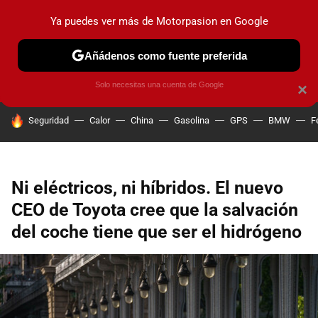
Ya puedes ver más de Motorpasion en Google
PRUEBAS
COCHES ELÉCTRICOS
OBSERVATORIO
F1
Añádenos como fuente preferida
Solo necesitas una cuenta de Google
×
HOY SE HABLA DE
Seguridad
Calor
China
Gasolina
GPS
BMW
F
Ni eléctricos, ni híbridos. El nuevo
CEO de Toyota cree que la salvación
del coche tiene que ser el hidrógeno