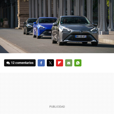
12 comentarios
FACEBOOK
TWITTER
FLIPBOARD
E-
WHATSAPP
MAIL