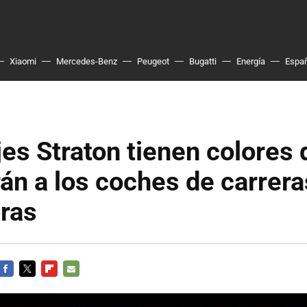
Xiaomi
Mercedes-Benz
Peugeot
Bugatti
Energía
Espa
jes Straton tienen colores 
án a los coches de carrera
ras
FACEBOOK
TWITTER
FLIPBOARD
E-
MAIL