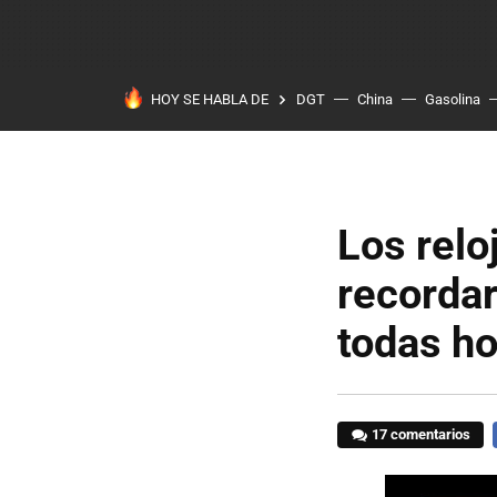
HOY SE HABLA DE
DGT
China
Gasolina
Los relo
recordar
todas ho
17 comentarios