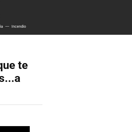
ña
Incendio
que te
s...a