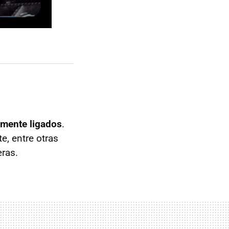
amente ligados
.
e, entre otras
eras.