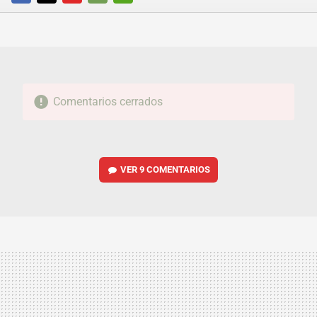
FACEBOOK
TWITTER
FLIPBOARD
E-
WHATSAPP
MAIL
Comentarios cerrados
VER
9 COMENTARIOS