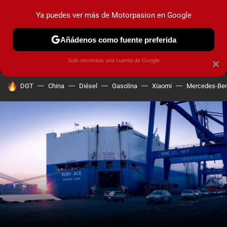
Ya puedes ver más de Motorpasion en Google
MENÚ
NUEVO
Añádenos como fuente preferida
PRUEBAS
COCHES ELÉCTRICOS
OBSERVATORIO
F1
Solo necesitas una cuenta de Google
×
HOY SE HABLA DE
DGT
China
Diésel
Gasolina
Xiaomi
Mercedes-Be