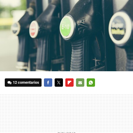
12 comentarios
FACEBOOK
TWITTER
FLIPBOARD
E-
WHATSAPP
MAIL