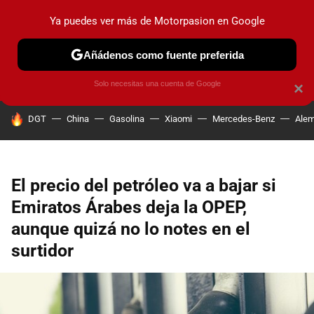
Ya puedes ver más de Motorpasion en Google
PRUEBAS
COCHES ELÉCTRICOS
OBSERVATORIO
F1
Añádenos como fuente preferida
Solo necesitas una cuenta de Google
×
HOY SE HABLA DE
DGT
China
Gasolina
Xiaomi
Mercedes-Benz
Alem
El precio del petróleo va a bajar si
Emiratos Árabes deja la OPEP,
aunque quizá no lo notes en el
surtidor