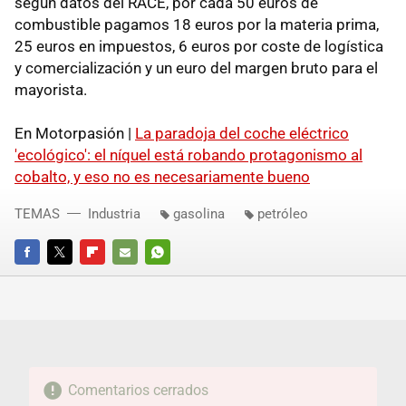
según datos del RACE, por cada 50 euros de
combustible pagamos 18 euros por la materia prima,
25 euros en impuestos, 6 euros por coste de logística
y comercialización y un euro del margen bruto para el
mayorista.
En Motorpasión |
La paradoja del coche eléctrico
'ecológico': el níquel está robando protagonismo al
cobalto, y eso no es necesariamente bueno
TEMAS
Industria
gasolina
petróleo
FACEBOOK
TWITTER
FLIPBOARD
E-
WHATSAPP
MAIL
Comentarios cerrados