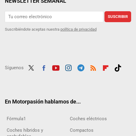
NEWSLETTER SEMANAL
SUSCRIBIR
Suscribiéndote aceptas nuestra
política de privacidad
Síguenos
Twit
Fac
Yout
Inst
Tele
RSS
Flip
Tikt
ter
ebo
ube
agra
gra
boar
ok
ok
m
m
d
En Motorpasión hablamos de...
Fórmula1
Coches eléctricos
Coches híbridos y
Compactos