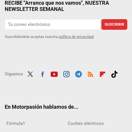
RECIBE "Arranca que nos vamos", NUESTRA
NEWSLETTER SEMANAL
SUSCRIBIR
Suscribiéndote aceptas nuestra
política de privacidad
Síguenos
Twit
Fac
Yout
Inst
Tele
RSS
Flip
Tikt
ter
ebo
ube
agra
gra
boar
ok
ok
m
m
d
En Motorpasión hablamos de...
Fórmula1
Coches eléctricos