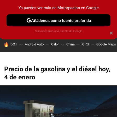
Ya puedes ver más de Motorpasion en Google
PRUEBAS
COCHES ELÉCTRICOS
OBSERVATORIO
F1
Añádenos como fuente preferida
Solo necesitas una cuenta de Google
×
HOY SE HABLA DE
DGT
Android Auto
Calor
China
GPS
Google Maps
Precio de la gasolina y el diésel hoy,
4 de enero