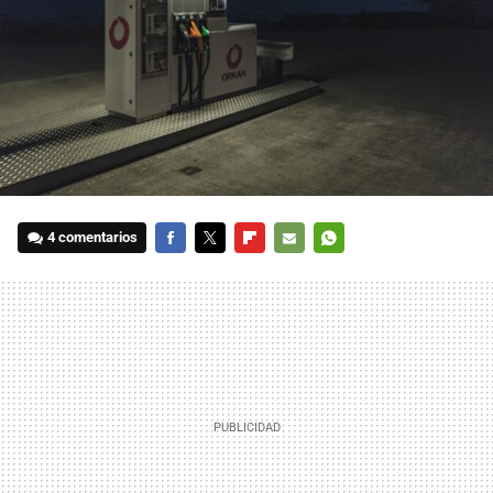
4 comentarios
FACEBOOK
TWITTER
FLIPBOARD
E-
WHATSAPP
MAIL