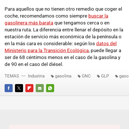
Para aquellos que no tienen otro remedio que coger el
coche, recomendamos como siempre
buscar la
gasolinera más barata
que tengamos cerca o en
nuestra ruta. La diferencia entre llenar el depósito en la
estación de servicio más económica de la península o
en la más cara es considerable: según los
datos del
Ministerio para la Transición Ecológica
, puede llegar a
ser de 68 céntimos menos en el caso de la gasolina y
de 90 en el caso del diésel.
TEMAS
Industria
gasolina
GNC
GLP
gaso
FACEBOOK
TWITTER
FLIPBOARD
E-
WHATSAPP
MAIL