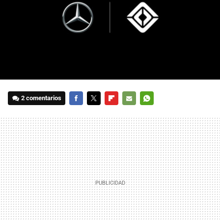
2 comentarios
FACEBOOK
TWITTER
FLIPBOARD
E-
WHATSAPP
MAIL