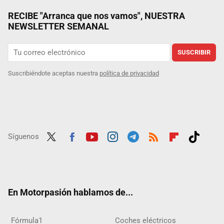
RECIBE "Arranca que nos vamos", NUESTRA
NEWSLETTER SEMANAL
SUSCRIBIR
Suscribiéndote aceptas nuestra
política de privacidad
Síguenos
Twit
Fac
Yout
Inst
Tele
RSS
Flip
Tikt
ter
ebo
ube
agra
gra
boar
ok
ok
m
m
d
En Motorpasión hablamos de...
Fórmula1
Coches eléctricos