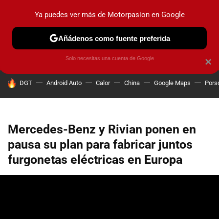
Ya puedes ver más de Motorpasion en Google
PRUEBAS
COCHES ELÉCTRICOS
OBSERVATORIO
F1
Añádenos como fuente preferida
Solo necesitas una cuenta de Google
×
HOY SE HABLA DE
DGT
Android Auto
Calor
China
Google Maps
Pors
Mercedes-Benz y Rivian ponen en
pausa su plan para fabricar juntos
furgonetas eléctricas en Europa