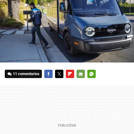
11 comentarios
FACEBOOK
TWITTER
FLIPBOARD
E-
WHATSAPP
MAIL