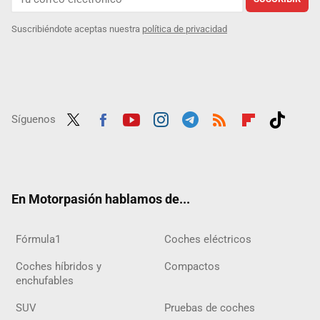
Suscribiéndote aceptas nuestra
política de privacidad
Síguenos
Twit
Fac
Yout
Inst
Tele
RSS
Flip
Tikt
ter
ebo
ube
agra
gra
boar
ok
ok
m
m
d
En Motorpasión hablamos de...
Fórmula1
Coches eléctricos
Coches híbridos y
Compactos
enchufables
SUV
Pruebas de coches