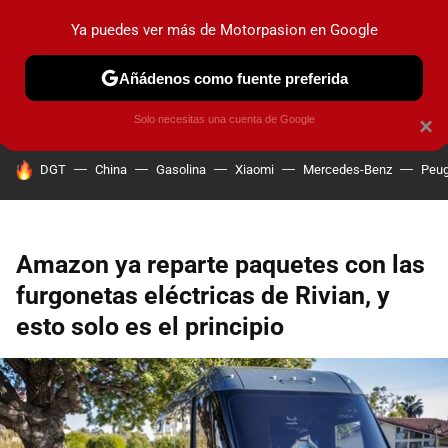
Ya puedes ver más de Motorpasion en Google
PRUEBAS
COCHES ELÉCTRICOS
OBSERVATORIO
F1
Añádenos como fuente preferida
Solo necesitas una cuenta de Google
×
HOY SE HABLA DE
DGT
China
Gasolina
Xiaomi
Mercedes-Benz
Peug
Amazon ya reparte paquetes con las
furgonetas eléctricas de Rivian, y
esto solo es el principio