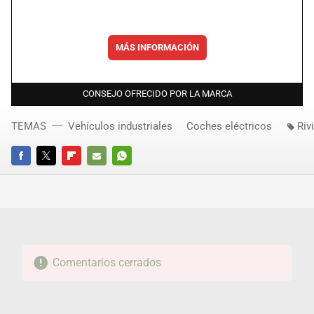
MÁS INFORMACIÓN
CONSEJO OFRECIDO POR LA MARCA
TEMAS
Vehículos industriales
Coches eléctricos
Riv
FACEBOOK
TWITTER
FLIPBOARD
E-
WHATSAPP
MAIL
Comentarios cerrados