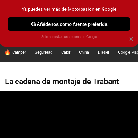
Ya puedes ver más de Motorpasion en Google
PRUEBAS
COCHES ELÉCTRICOS
OBSERVATORIO
F1
Añádenos como fuente preferida
Solo necesitas una cuenta de Google
×
HOY SE HABLA DE
Camper
Seguridad
Calor
China
Diésel
Google Ma
La cadena de montaje de Trabant