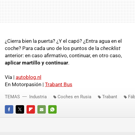
¿Cierra bien la puerta? ¿Y el capó? ¿Entra agua en el
coche? Para cada uno de los puntos de la
checklist
anterior: en caso afirmativo, continuar, en otro caso,
aplicar martillo y continuar
.
Vía |
autoblog.nl
En Motorpasión |
Trabant Bus
TEMAS
Industria
Coches en Rusia
Trabant
Fáb
FACEBOOK
TWITTER
FLIPBOARD
E-
WHATSAPP
MAIL