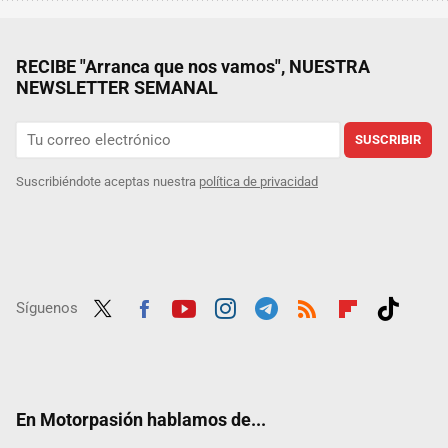
RECIBE "Arranca que nos vamos", NUESTRA
NEWSLETTER SEMANAL
SUSCRIBIR
Suscribiéndote aceptas nuestra
política de privacidad
Síguenos
Twit
Fac
Yout
Inst
Tele
RSS
Flip
Tikt
ter
ebo
ube
agra
gra
boar
ok
ok
m
m
d
En Motorpasión hablamos de...