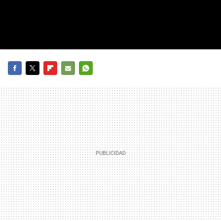
FACEBOOK
TWITTER
FLIPBOARD
E-
WHATSAPP
MAIL