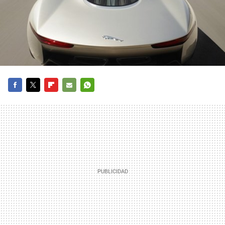
FACEBOOK
TWITTER
FLIPBOARD
E-
WHATSAPP
MAIL