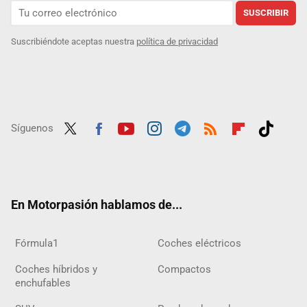
SUSCRIBIR
Suscribiéndote aceptas nuestra
política de privacidad
Síguenos
Twit
Fac
Yout
Inst
Tele
RSS
Flip
Tikt
ter
ebo
ube
agra
gra
boar
ok
ok
m
m
d
En Motorpasión hablamos de...
Fórmula1
Coches eléctricos
Coches híbridos y
Compactos
enchufables