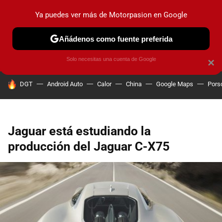
Ya puedes ver más de Motorpasion en Google
PRUEBAS
COCHES ELÉCTRICOS
OBSERVATORIO
F1
Añádenos como fuente preferida
Solo necesitas una cuenta de Google
×
HOY SE HABLA DE
DGT
Android Auto
Calor
China
Google Maps
Pors
Jaguar está estudiando la
producción del Jaguar C-X75