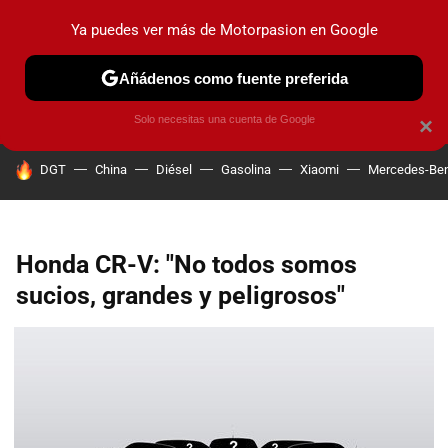
Ya puedes ver más de Motorpasion en Google
PRUEBAS
COCHES ELÉCTRICOS
OBSERVATORIO
F1
Añádenos como fuente preferida
Solo necesitas una cuenta de Google
×
HOY SE HABLA DE
DGT
China
Diésel
Gasolina
Xiaomi
Mercedes-Be
Honda CR-V: "No todos somos
sucios, grandes y peligrosos"