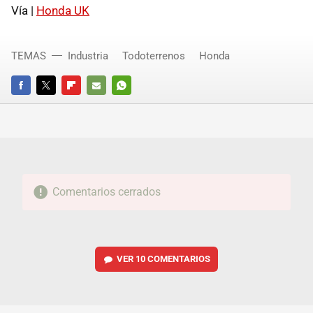
Vía |
Honda UK
TEMAS
Industria
Todoterrenos
Honda
FACEBOOK
TWITTER
FLIPBOARD
E-
WHATSAPP
MAIL
Comentarios cerrados
VER
10 COMENTARIOS