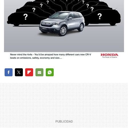
FACEBOOK
TWITTER
FLIPBOARD
E-
WHATSAPP
MAIL