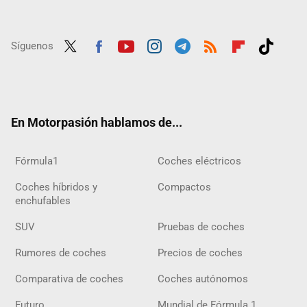
Síguenos
Twit
Fac
Yout
Inst
Tele
RSS
Flip
Tikt
ter
ebo
ube
agra
gra
boar
ok
ok
m
m
d
En Motorpasión hablamos de...
Fórmula1
Coches eléctricos
Coches híbridos y
Compactos
enchufables
SUV
Pruebas de coches
Rumores de coches
Precios de coches
Comparativa de coches
Coches autónomos
Futuro
Mundial de Fórmula 1