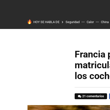
HOY SE HABLA DE
Seguridad
Calor
China
Francia 
matricul
los coc
21 comentarios