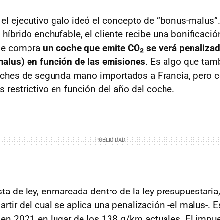
el ejecutivo galo ideó el concepto de “bonus-malus”
 híbrido enchufable, el cliente recibe una bonificació
 se compra
un coche que emite CO₂ se verá penaliza
alus) en función de las emisiones
. Es algo que tam
coches de segunda mano importados a Francia, pero 
 restrictivo en función del año del coche.
ta de ley, enmarcada dentro de la ley presupuestaria,
rtir del cual se aplica una penalización -el malus-. E
en 2021 en lugar de los 138 g/km actuales. El impu