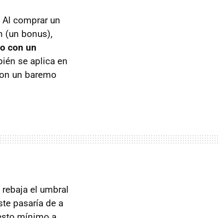
. Al comprar un
n (un bonus),
do con un
bién se aplica en
con un baremo
 rebaja el umbral
ste pasaría de a
esto mínimo a