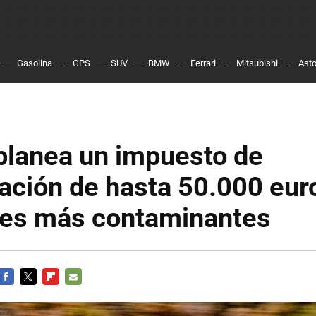
Gasolina
GPS
SUV
BMW
Ferrari
Mitsubishi
Asto
planea un impuesto de
ación de hasta 50.000 eur
hes más contaminantes
FACEBOOK
TWITTER
FLIPBOARD
E-
MAIL