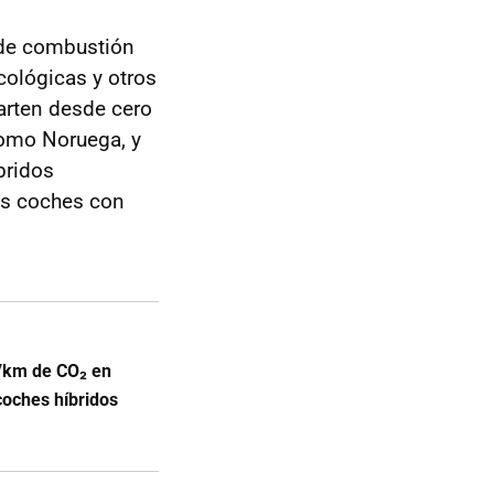
 de combustión
cológicas y otros
parten desde cero
como Noruega, y
bridos
os coches con
/km de CO₂ en
coches híbridos