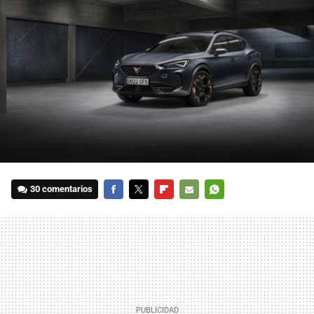
30 comentarios
FACEBOOK
TWITTER
FLIPBOARD
E-
WHATSAPP
MAIL