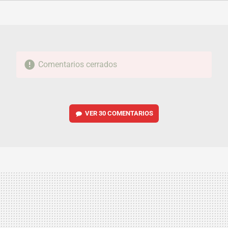
FACEBOOK
TWITTER
FLIPBOARD
E-
WHATSAPP
MAIL
Comentarios cerrados
VER
30 COMENTARIOS