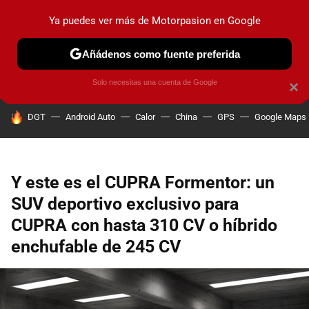
Ya puedes ver más de Motorpasion en Google
PRUEBAS
COCHES ELÉCTRICOS
OBSERVATORIO
F1
Añádenos como fuente preferida
Solo necesitas una cuenta de Google
×
HOY SE HABLA DE
DGT
Android Auto
Calor
China
GPS
Google Maps
Y este es el CUPRA Formentor: un
SUV deportivo exclusivo para
CUPRA con hasta 310 CV o híbrido
enchufable de 245 CV