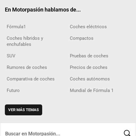
ok
m
m
d
En Motorpasión hablamos de...
Fórmula1
Coches eléctricos
Coches híbridos y
Compactos
enchufables
SUV
Pruebas de coches
Rumores de coches
Precios de coches
Comparativa de coches
Coches autónomos
Futuro
Mundial de Fórmula 1
VER MÁS TEMAS