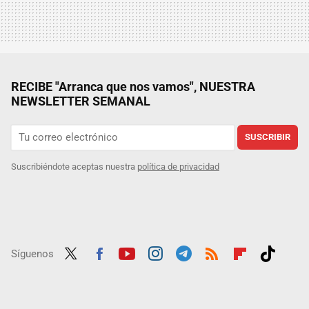
RECIBE "Arranca que nos vamos", NUESTRA
NEWSLETTER SEMANAL
SUSCRIBIR
Suscribiéndote aceptas nuestra
política de privacidad
Síguenos
Twit
Fac
Yout
Inst
Tele
RSS
Flip
Tikt
ter
ebo
ube
agra
gra
boar
ok