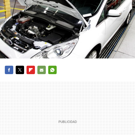
FACEBOOK
TWITTER
FLIPBOARD
E-
WHATSAPP
MAIL