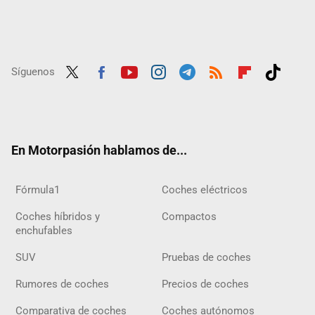
Síguenos
Twit
Fac
Yout
Inst
Tele
RSS
Flip
Tikt
ter
ebo
ube
agra
gra
boar
ok
ok
m
m
d
En Motorpasión hablamos de...
Fórmula1
Coches eléctricos
Coches híbridos y
Compactos
enchufables
SUV
Pruebas de coches
Rumores de coches
Precios de coches
Comparativa de coches
Coches autónomos