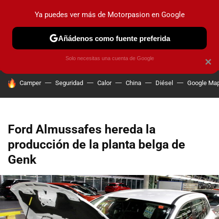
Ya puedes ver más de Motorpasion en Google
PRUEBAS
COCHES ELÉCTRICOS
OBSERVATORIO
F1
Añádenos como fuente preferida
Solo necesitas una cuenta de Google
×
HOY SE HABLA DE
Camper
Seguridad
Calor
China
Diésel
Google Ma
Ford Almussafes hereda la
producción de la planta belga de
Genk