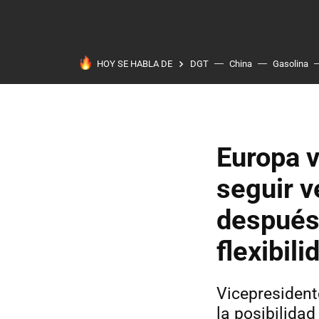
HOY SE HABLA DE
DGT
China
Gasolina
Europa v
seguir v
después
flexibili
Vicepresident
la posibilida