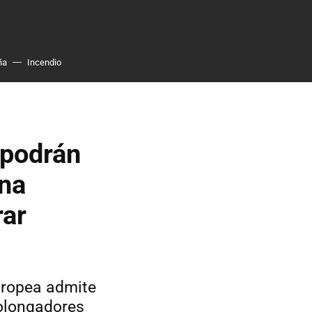
ña
Incendio
 podrán
ina
ar
Europea admite
rolongadores