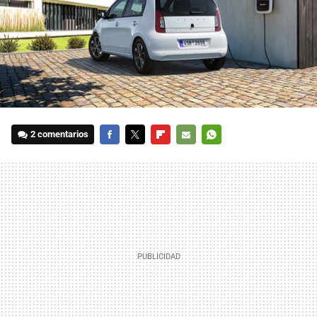
2 comentarios
FACEBOOK
TWITTER
FLIPBOARD
E-
WHATSAPP
MAIL