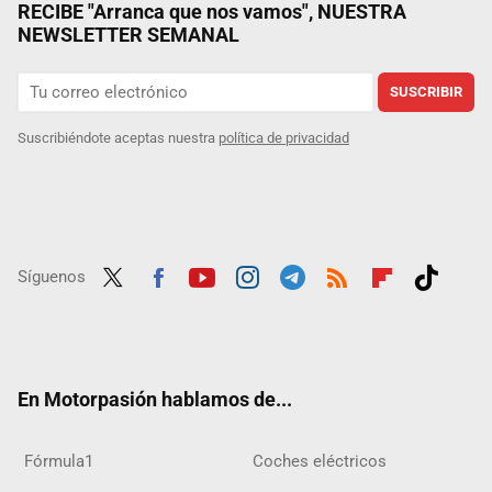
RECIBE "Arranca que nos vamos", NUESTRA
NEWSLETTER SEMANAL
SUSCRIBIR
Suscribiéndote aceptas nuestra
política de privacidad
Síguenos
Twit
Fac
Yout
Inst
Tele
RSS
Flip
Tikt
ter
ebo
ube
agra
gra
boar
ok
ok
m
m
d
En Motorpasión hablamos de...
Fórmula1
Coches eléctricos