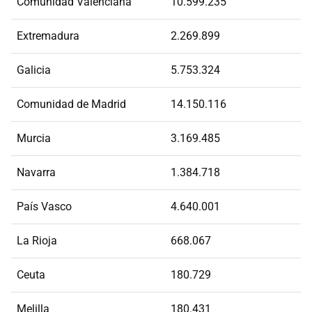
Comunidad Valenciana
10.599.235
Extremadura
2.269.899
Galicia
5.753.324
Comunidad de Madrid
14.150.116
Murcia
3.169.485
Navarra
1.384.718
País Vasco
4.640.001
La Rioja
668.067
Ceuta
180.729
Melilla
180.431