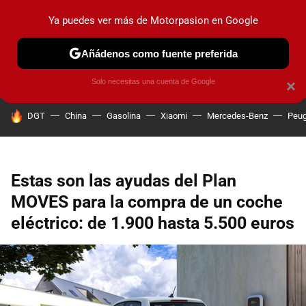
Ya puedes ver más de Motorpasion en Google
PRUEBAS
COCHES ELÉCTRICOS
OBSERVATORIO
F1
Añádenos como fuente preferida
Solo necesitas una cuenta de Google
×
HOY SE HABLA DE
DGT
China
Gasolina
Xiaomi
Mercedes-Benz
Peug
Estas son las ayudas del Plan
MOVES para la compra de un coche
eléctrico: de 1.900 hasta 5.500 euros