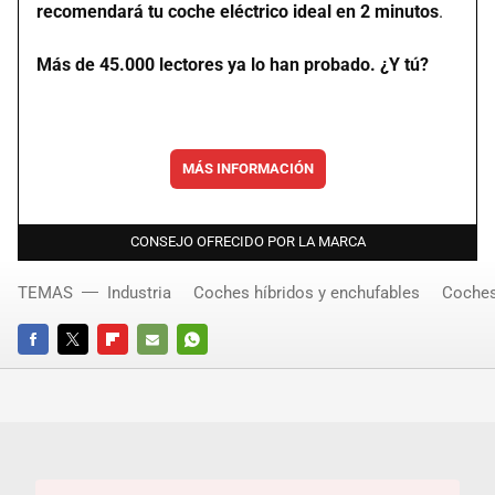
recomendará tu coche eléctrico ideal en 2 minutos
.
Más de 45.000 lectores ya lo han probado. ¿Y tú?
MÁS INFORMACIÓN
CONSEJO OFRECIDO POR LA MARCA
TEMAS
Industria
Coches híbridos y enchufables
Coches
FACEBOOK
TWITTER
FLIPBOARD
E-
WHATSAPP
MAIL