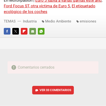
En Motorpasión |
Euro 5 jubila a varias gamas este año
,
Ford Focus ST, otra víctima de Euro 5
,
El etiquetado
ecológico de los coches
TEMAS
Industria
Medio Ambiente
emisiones
FACEBOOK
TWITTER
FLIPBOARD
E-
WHATSAPP
MAIL
Comentarios cerrados
VER
33 COMENTARIOS