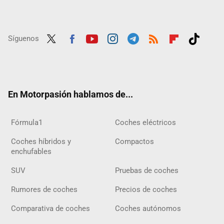
Síguenos
Twit
Fac
Yout
Inst
Tele
RSS
Flip
Tikt
ter
ebo
ube
agra
gra
boar
ok
ok
m
m
d
En Motorpasión hablamos de...
Fórmula1
Coches eléctricos
Coches híbridos y
Compactos
enchufables
SUV
Pruebas de coches
Rumores de coches
Precios de coches
Comparativa de coches
Coches autónomos