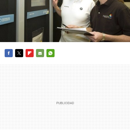
FACEBOOK
TWITTER
FLIPBOARD
E-
WHATSAPP
MAIL