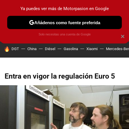
Ya puedes ver más de Motorpasion en Google
PRUEBAS
COCHES ELÉCTRICOS
OBSERVATORIO
F1
Añádenos como fuente preferida
Solo necesitas una cuenta de Google
×
HOY SE HABLA DE
DGT
China
Diésel
Gasolina
Xiaomi
Mercedes-Be
Entra en vigor la regulación Euro 5