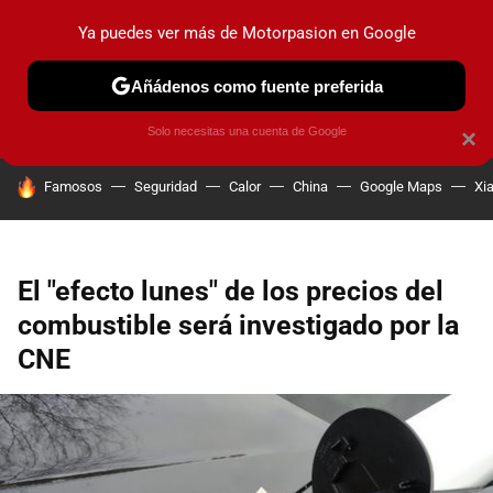
Ya puedes ver más de Motorpasion en Google
PRUEBAS
COCHES ELÉCTRICOS
OBSERVATORIO
F1
Añádenos como fuente preferida
Solo necesitas una cuenta de Google
×
HOY SE HABLA DE
Famosos
Seguridad
Calor
China
Google Maps
Xi
El "efecto lunes" de los precios del
combustible será investigado por la
CNE