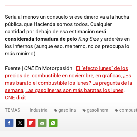
Sería al menos un consuelo si ese dinero va a la hucha
pública, que Hacienda somos todos. Cualquier
cantidad por debajo de esa estimación
será
considerada tomadura de pelo
King-Size
y arderéis en
los infiernos (aunque eso, me temo, no os preocupa lo
más mínimo).
Fuente |
CNE
En Motorpasión |
El "efecto lunes" de los
precios del combustible en noviembre, en gráficas
,
¿Es
más barato el combustible los lunes? La pregunta de la
semana
,
Las gasolineras son más baratas los lunes,
CNE dixit
TEMAS
Industria
gasolina
gasolinera
combust
FACEBOOK
TWITTER
FLIPBOARD
E-
WHATSAPP