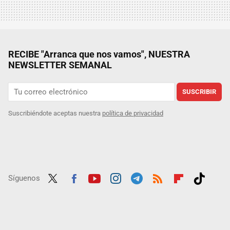
RECIBE "Arranca que nos vamos", NUESTRA
NEWSLETTER SEMANAL
SUSCRIBIR
Suscribiéndote aceptas nuestra
política de privacidad
Síguenos
Twit
Fac
Yout
Inst
Tele
RSS
Flip
Tikt
ter
ebo
ube
agra
gra
boar
ok
ok
m
m
d