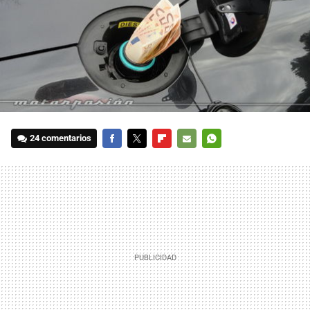
24 comentarios
FACEBOOK
TWITTER
FLIPBOARD
E-
WHATSAPP
MAIL