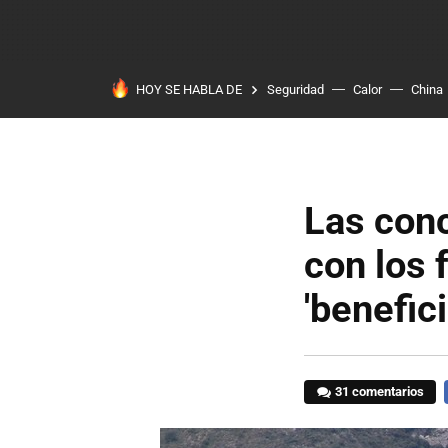
HOY SE HABLA DE
Seguridad
Calor
China
Las conc
con los 
'benefic
31 comentarios