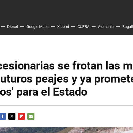
Diésel
Google Maps
Xiaomi
CUPRA
Alemania
Bugatt
esionarias se frotan las 
futuros peajes y ya promet
ios' para el Estado
FACEBOOK
TWITTER
FLIPBOARD
E-
MAIL