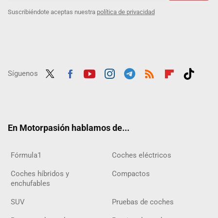
Suscribiéndote aceptas nuestra
política de privacidad
Síguenos
Twit
Fac
Yout
Inst
Tele
RSS
Flip
Tikt
ter
ebo
ube
agra
gra
boar
ok
ok
m
m
d
En Motorpasión hablamos de...
Fórmula1
Coches eléctricos
Coches híbridos y
Compactos
enchufables
SUV
Pruebas de coches