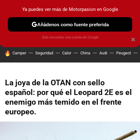
Ya puedes ver más de Motorpasion en Google
PRUEBAS
COCHES ELÉCTRICOS
OBSERVATORIO
F1
Añádenos como fuente preferida
Solo necesitas una cuenta de Google
×
HOY SE HABLA DE
Camper
Seguridad
Calor
China
Audi
Peugeot
La joya de la OTAN con sello
español: por qué el Leopard 2E es el
enemigo más temido en el frente
europeo.