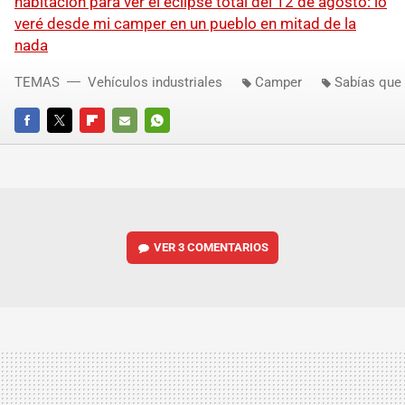
habitación para ver el eclipse total del 12 de agosto: lo
veré desde mi camper en un pueblo en mitad de la
nada
TEMAS
Vehículos industriales
Camper
Sabías que
FACEBOOK
TWITTER
FLIPBOARD
E-
WHATSAPP
MAIL
VER
3 COMENTARIOS