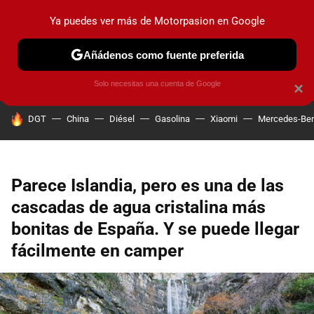
Ya puedes ver más de Motorpasion en Google
PRUEBAS
COCHES ELÉCTRICOS
OBSERVATORIO
F1
Añádenos como fuente preferida
Solo necesitas una cuenta de Google
×
HOY SE HABLA DE
DGT
China
Diésel
Gasolina
Xiaomi
Mercedes-Be
Parece Islandia, pero es una de las
cascadas de agua cristalina más
bonitas de España. Y se puede llegar
fácilmente en camper