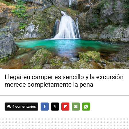
Llegar en camper es sencillo y la excursión
merece completamente la pena
4 comentarios
FACEBOOK
TWITTER
FLIPBOARD
E-
WHATSAPP
MAIL