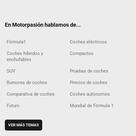
ter
ebo
ube
agra
gra
boar
ok
ok
m
m
d
En Motorpasión hablamos de...
Fórmula1
Coches eléctricos
Coches híbridos y
Compactos
enchufables
SUV
Pruebas de coches
Rumores de coches
Precios de coches
Comparativa de coches
Coches autónomos
Futuro
Mundial de Fórmula 1
VER MÁS TEMAS