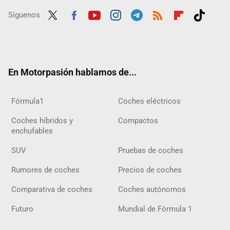
Síguenos
Twit
Fac
Yout
Inst
Tele
RSS
Flip
Tikt
ter
ebo
ube
agra
gra
boar
ok
ok
m
m
d
En Motorpasión hablamos de...
Fórmula1
Coches eléctricos
Coches híbridos y
Compactos
enchufables
SUV
Pruebas de coches
Rumores de coches
Precios de coches
Comparativa de coches
Coches autónomos
Futuro
Mundial de Fórmula 1