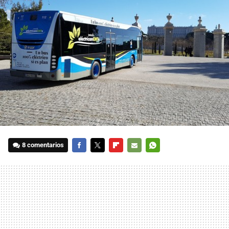
8 comentarios
FACEBOOK
TWITTER
FLIPBOARD
E-
WHATSAPP
MAIL