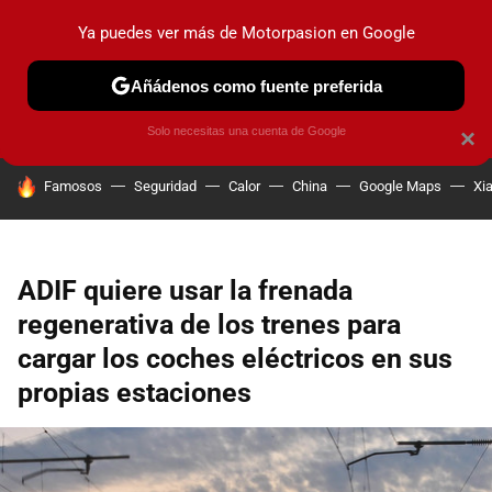
Ya puedes ver más de Motorpasion en Google
PRUEBAS
COCHES ELÉCTRICOS
OBSERVATORIO
F1
Añádenos como fuente preferida
Solo necesitas una cuenta de Google
×
HOY SE HABLA DE
Famosos
Seguridad
Calor
China
Google Maps
Xi
ADIF quiere usar la frenada
regenerativa de los trenes para
cargar los coches eléctricos en sus
propias estaciones