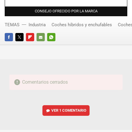
CONSEJO OFRECIDO POR LA MARCA
TEMAS
Industria
Coches híbridos y enchufables
Coches
FACEBOOK
TWITTER
FLIPBOARD
E-
WHATSAPP
MAIL
Comentarios cerrados
VER
1 COMENTARIO