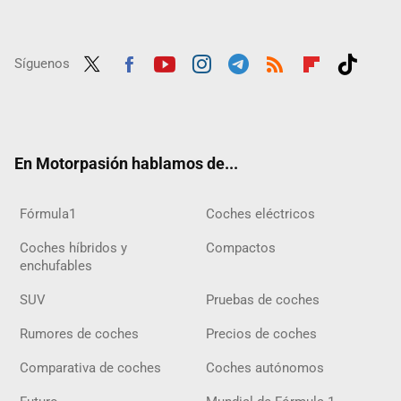
Síguenos
Twit
Fac
Yout
Inst
Tele
RSS
Flip
Tikt
ter
ebo
ube
agra
gra
boar
ok
ok
m
m
d
En Motorpasión hablamos de...
Fórmula1
Coches eléctricos
Coches híbridos y
Compactos
enchufables
SUV
Pruebas de coches
Rumores de coches
Precios de coches
Comparativa de coches
Coches autónomos