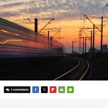
1 comentario
FACEBOOK
TWITTER
FLIPBOARD
E-
WHATSAPP
MAIL