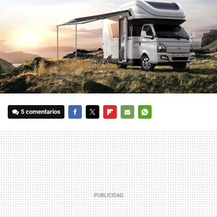
5 comentarios
FACEBOOK
TWITTER
FLIPBOARD
E-
WHATSAPP
MAIL