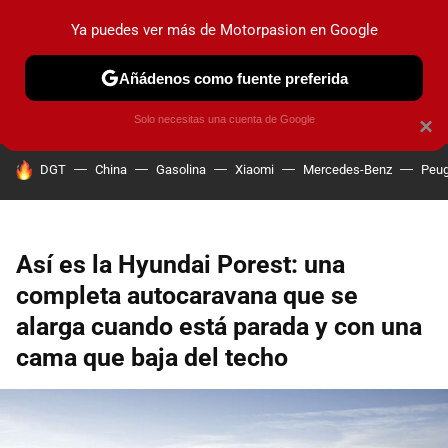
Ya puedes ver más de Motorpasion en Google
PRUEBAS
COCHES ELÉCTRICOS
OBSERVATORIO
F1
Añádenos como fuente preferida
Solo necesitas una cuenta de Google
×
HOY SE HABLA DE
DGT
China
Gasolina
Xiaomi
Mercedes-Benz
Peug
Así es la Hyundai Porest: una
completa autocaravana que se
alarga cuando está parada y con una
cama que baja del techo