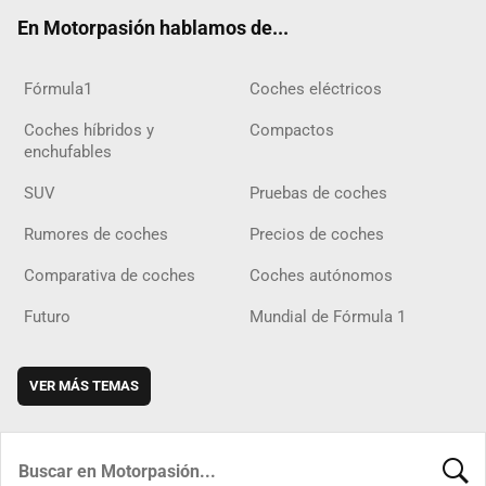
ok
m
m
d
En Motorpasión hablamos de...
Fórmula1
Coches eléctricos
Coches híbridos y
Compactos
enchufables
SUV
Pruebas de coches
Rumores de coches
Precios de coches
Comparativa de coches
Coches autónomos
Futuro
Mundial de Fórmula 1
VER MÁS TEMAS