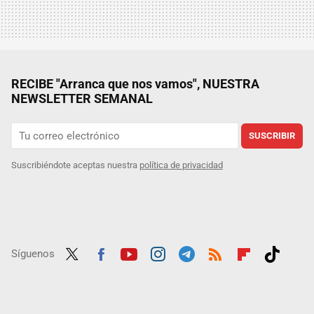
RECIBE "Arranca que nos vamos", NUESTRA
NEWSLETTER SEMANAL
SUSCRIBIR
Suscribiéndote aceptas nuestra
política de privacidad
Síguenos
Twit
Fac
Yout
Inst
Tele
RSS
Flip
Tikt
ter
ebo
ube
agra
gra
boar
ok